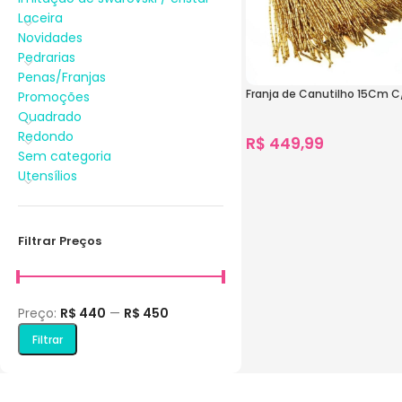
Laceira
Novidades
Pedrarias
Penas/Franjas
Franja de Canutilho 15Cm 
Promoções
Quadrado
Redondo
R$
449,99
Sem categoria
860
vendidos
Utensílios
Ver Opções
Filtrar Preços
Preço:
R$ 440
—
R$ 450
Filtrar