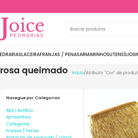
EDRARIAS
LACEIRA
FRANJAS / PENAS
ARMARINHOS
UTENSÍLIOS
I
rosa queimado
Início
Atributo "Cor" de produ
Navegue por Categorias
Abs | Acrilico
Armarinhos
Categorias
Franjas / Penas
Imitação de swarovski / cristal