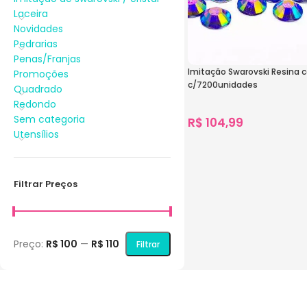
Laceira
Novidades
Pedrarias
Penas/Franjas
Imitação Swarovski Resina
Promoções
c/7200unidades
Quadrado
Redondo
Sem categoria
R$
104,99
Utensílios
1.065
vendidos
Ver Opções
Filtrar Preços
Preço:
R$ 100
—
R$ 110
Filtrar