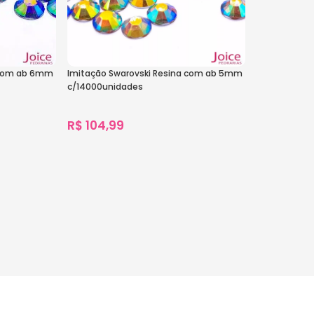
 com ab 6mm
Imitação Swarovski Resina com ab 5mm
c/14000unidades
R$
104,99
917
vendidos
Ver Opções