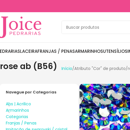
EDRARIAS
LACEIRA
FRANJAS / PENAS
ARMARINHOS
UTENSÍLIOS
I
rose ab (B56)
Início
Atributo "Cor" de produto
r
Navegue por Categorias
Abs | Acrilico
Armarinhos
Categorias
Franjas / Penas
Imitação de swarovski / cristal