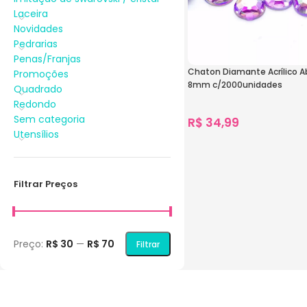
Laceira
Novidades
Pedrarias
Penas/Franjas
Chaton Diamante Acrílico A
Promoções
8mm c/2000unidades
Quadrado
Redondo
Sem categoria
R$
34,99
Utensílios
1.561
vendidos
Ver Opções
Filtrar Preços
Preço:
R$ 30
—
R$ 70
Filtrar