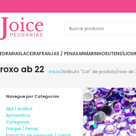
EDRARIAS
LACEIRA
FRANJAS / PENAS
ARMARINHOS
UTENSÍLIOS
I
roxo ab 22
Início
Atributo "Cor" de produto
roxo ab 
Navegue por Categorias
Abs | Acrilico
Armarinhos
Categorias
Franjas / Penas
Imitação de swarovski / cristal