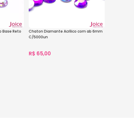
b Base Reto
Chaton Diamante Acrílico com ab 6mm
C/5000un
R$
65,00
2.058
vendidos
Ver Opções