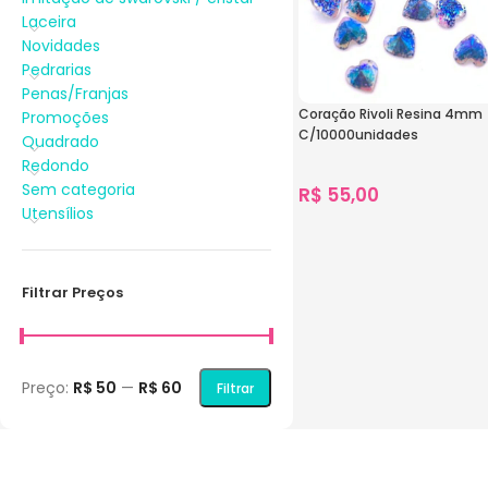
Laceira
Novidades
Pedrarias
Penas/Franjas
Coração Rivoli Resina 4mm
Promoções
C/10000unidades
Quadrado
Redondo
Sem categoria
R$
55,00
Utensílios
1.629
vendidos
Ver Opções
Filtrar Preços
Preço:
R$ 50
—
R$ 60
Filtrar