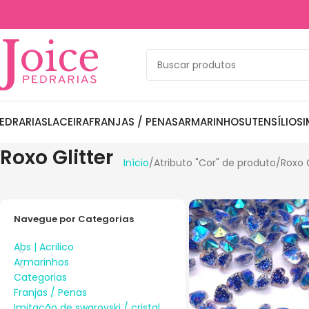
EDRARIAS
LACEIRA
FRANJAS / PENAS
ARMARINHOS
UTENSÍLIOS
I
Roxo Glitter
Início
Atributo "Cor" de produto
Roxo G
Navegue por Categorias
Abs | Acrilico
Armarinhos
Categorias
Franjas / Penas
Imitação de swarovski / cristal