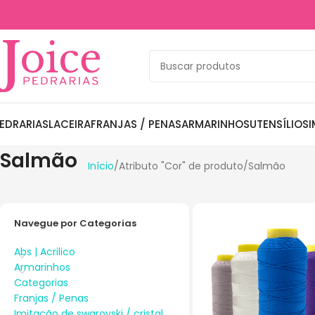
EDRARIAS
LACEIRA
FRANJAS / PENAS
ARMARINHOS
UTENSÍLIOS
I
Salmão
Início
Atributo "Cor" de produto
Salmão
Navegue por Categorias
Abs | Acrilico
Armarinhos
Categorias
Franjas / Penas
Imitação de swarovski / cristal