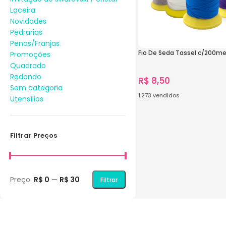
Laceira
Novidades
Pedrarias
Penas/Franjas
Fio De Seda Tassel c/200me
Promoções
Quadrado
Redondo
R$
8,50
Sem categoria
1.273
vendidos
Utensílios
Ver Opções
Filtrar Preços
Preço:
R$ 0
—
R$ 30
Filtrar