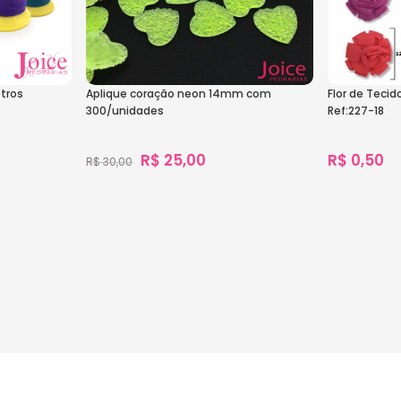
tros
Aplique coração neon 14mm com
Flor de Teci
300/unidades
Ref:227-18
R$
25,00
R$
0,50
R$
30,00
1.590
vendidos
879
vendidos
Ver Opções
Ver Opçõe