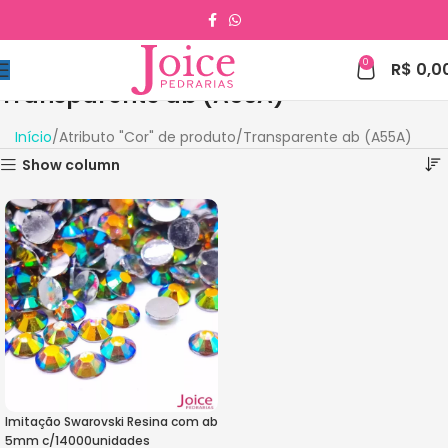
0
R$
0,0
Transparente ab (A55A)
Início
Atributo "Cor" de produto
Transparente ab (A55A)
Show column
Imitação Swarovski Resina com ab
5mm c/14000unidades