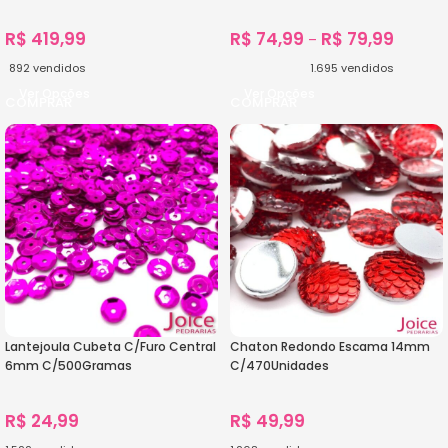
R$
419,99
R$
74,99
R$
79,99
–
892
vendidos
1.695
vendidos
Ver Opções
Ver Opções
Lantejoula Cubeta C/Furo Central
Chaton Redondo Escama 14mm
6mm C/500Gramas
C/470Unidades
R$
24,99
R$
49,99