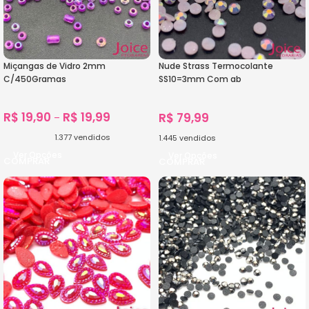
Miçangas de Vidro 2mm
Nude Strass Termocolante
C/450Gramas
SS10=3mm Com ab
C/72000Unidades
R$
19,90
R$
19,99
R$
79,99
–
1.377
vendidos
1.445
vendidos
Ver Opções
Ver Opções