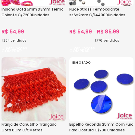
Indiana Gota 5mm X8mm Termo
Nude Strass Termocolante
Colante C/7200Unidades
ss6=2mm C/144000Unidades
R$
54,99
R$
54,99
R$
85,99
–
1.254
vendidos
1.776
vendidos
Ver Opções
Ver Opções
ESGOTADO
Franja de Canutilho Trançado
Espelho Redondo 25mm Com Furo
Gota 6Cm C/5Metros
Para Costura C/200 Unidades