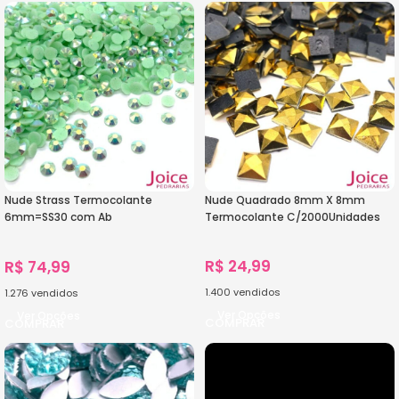
Nude Strass Termocolante
Nude Quadrado 8mm X 8mm
6mm=SS30 com Ab
Termocolante C/2000Unidades
C/7200Unidades
R$
24,99
R$
74,99
1.400
vendidos
1.276
vendidos
Ver Opções
Ver Opções