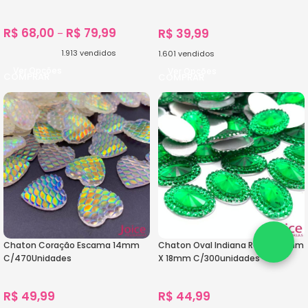
C/300Unidades
R$
68,00
R$
79,99
R$
39,99
–
1.913
vendidos
1.601
vendidos
Ver Opções
Ver Opções
Chaton Coração Escama 14mm
Chaton Oval Indiana Resina 13mm
C/470Unidades
X 18mm C/300unidades
R$
49,99
R$
44,99