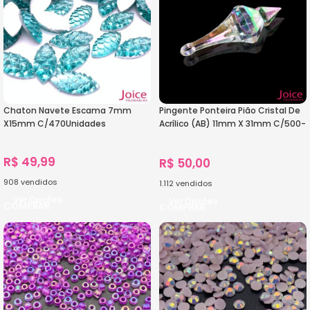
Chaton Navete Escama 7mm
Pingente Ponteira Pião Cristal De
X15mm C/470Unidades
Acrílico (AB) 11mm X 31mm C/500-
Gramas
R$
49,99
R$
50,00
908
vendidos
1.112
vendidos
Ver Opções
Ver Opções