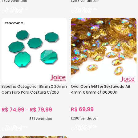
1.522
vendidos
1.268
vendidos
Ver Opções
Ver Opções
ESGOTADO
Espelho Octagonal 18mm X 20mm
Oval Com Glitter Sextavado AB
Com Furo Para Costura C/200
4mm X 6mm c/10000Un
Unidades
R$
69,99
R$
74,99
R$
79,99
–
1.286
vendidos
881
vendidos
Ver Opções
Ver Opções