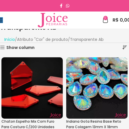
0
R$
0,0
Transparente Ab
Início
Atributo "Cor" de produto
Transparente Ab
Show column
Chaton Espelho Mix Com Furo
Indiana Gota Resina Base Reto
Para Costura C/200 Unidades
Para Colagem 13mm X 18mm