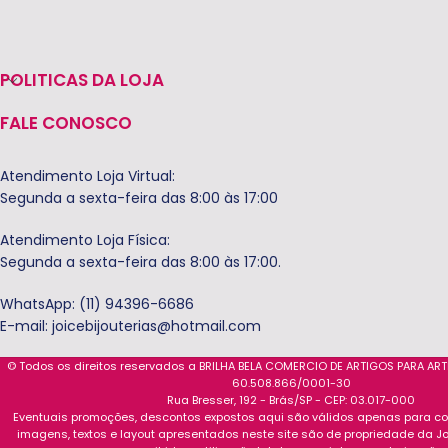
POLITICAS DA LOJA
FALE CONOSCO
Atendimento Loja Virtual:
Segunda a sexta-feira das 8:00 às 17:00
Atendimento Loja Física:
Segunda a sexta-feira das 8:00 às 17:00.
WhatsApp: (11) 94396-6686
E-mail:
joicebijouterias@hotmail.com
© Todos os direitos reservados a BRILHA BELA COMERCIO DE ARTIGOS PARA AR
60.508.866/0001-30
Rua Bresser, 192 - Brás/SP - CEP: 03.017-000
Eventuais promoções, descontos expostos aqui são válidos apenas para com
imagens, textos e layout apresentados neste site são de propriedade da Jo