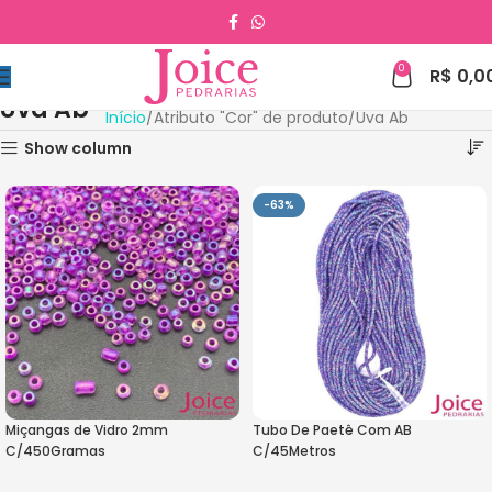
0
R$
0,0
Uva Ab
Início
Atributo "Cor" de produto
Uva Ab
Show column
-63%
Miçangas de Vidro 2mm
Tubo De Paetê Com AB
C/450Gramas
C/45Metros