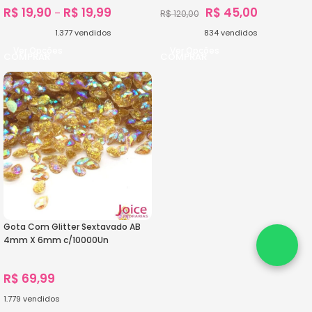
R$
19,90
R$
19,99
R$
45,00
–
R$
120,00
1.377
vendidos
834
vendidos
Ver Opções
Ver Opções
Gota Com Glitter Sextavado AB
4mm X 6mm c/10000Un
R$
69,99
1.779
vendidos