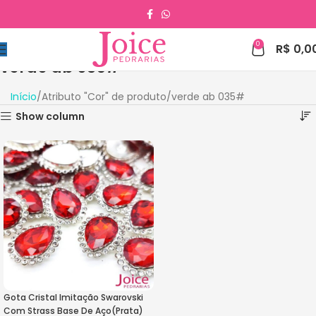
0
R$
0,0
verde ab 035#
Início
Atributo "Cor" de produto
verde ab 035#
Show column
Gota Cristal Imitação Swarovski
Com Strass Base De Aço(Prata)