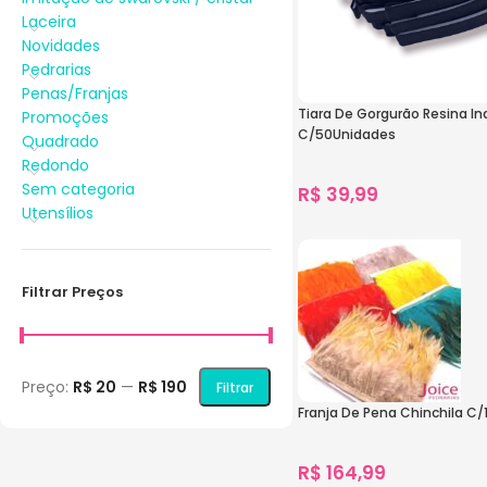
Laceira
Novidades
Pedrarias
Penas/Franjas
Tiara De Gorgurão Resina In
Promoções
C/50Unidades
Quadrado
Redondo
Sem categoria
R$
39,99
Utensílios
1.275
vendidos
Ver Opções
Filtrar Preços
Preço:
R$ 20
—
R$ 190
Filtrar
Franja De Pena Chinchila C
R$
164,99