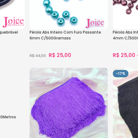
quebrável
Pérola Abs Inteiro Com Furo Passante
Pérola Abs I
6mm C/500Gramass
4mm C/500
R$
25,00
R$
25,00
R$
44,99
1.821
vendidos
Ver Opções
Ver Opçõe
-17%
/10Metros