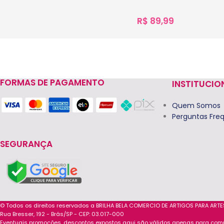
R$
89,99
1.078
vendidos
Ver Opções
FORMAS DE PAGAMENTO
INSTITUCIO
Quem Somos
Perguntas Fre
SEGURANÇA
© Todos os direitos reservados a BRILHA BELA COMERCIO DE ARTIGOS PARA ART
Rua Bresser, 192 - Brás/SP - CEP: 03.017-000
Eventuais promoções, descontos expostos aqui são válidos apenas para compra