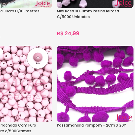
eda 30cm C/10-metros
Mini Rosa 3D-3mm Resina leitosa
C/5000 Unidades
R$
24,99
s
1.414
vendidos
s
Ver Opções
O
orrachada Com Furo
Passamanaria Pompom – 2Cm X 20Y
mm c/500Gramas