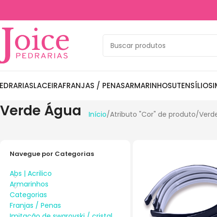
EDRARIAS
LACEIRA
FRANJAS / PENAS
ARMARINHOS
UTENSÍLIOS
I
Verde Água
Início
Atributo "Cor" de produto
Verd
Navegue por Categorias
Abs | Acrilico
Armarinhos
Categorias
Franjas / Penas
Imitação de swarovski / cristal