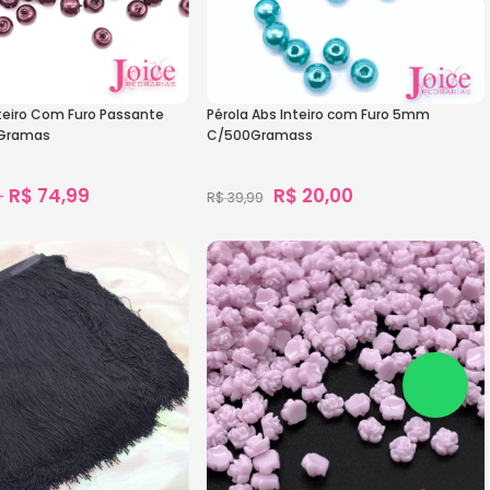
nteiro Com Furo Passante
Pérola Abs Inteiro com Furo 5mm
Gramas
C/500Gramass
R$
74,99
R$
20,00
–
R$
39,99
972
vendidos
1.806
vendidos
s
Ver Opções