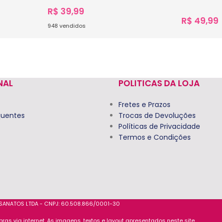
R$
39,99
R$
49,99
948
vendidos
1.618
vendidos
Ver Opções
Ver Opçõe
NAL
POLITICAS DA LOJA
Fretes e Prazos
quentes
Trocas de Devoluções
Políticas de Privacidade
Termos e Condições
ESANATOS LTDA - CNPJ: 60.508.866/0001-30
s via internet. As imagens, textos e layout apresentados neste site