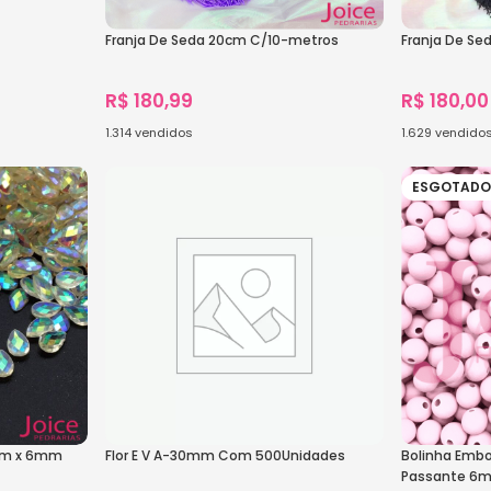
Franja De Seda 20cm C/10-metros
Franja De S
R$
180,99
R$
180,00
1.314
vendidos
1.629
vendido
Ver Opções
Ver Opçõe
ESGOTAD
4mm x 6mm
Flor E V A-30mm Com 500Unidades
Bolinha Emb
Passante 6