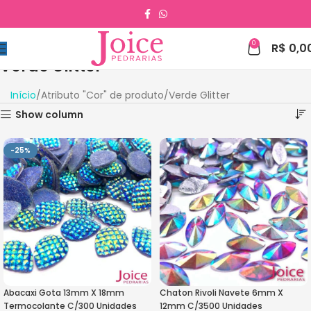
0
R$
0,0
Verde Glitter
Início
Atributo "Cor" de produto
Verde Glitter
Show column
-25%
Abacaxi Gota 13mm X 18mm
Chaton Rivoli Navete 6mm X
Termocolante C/300 Unidades
12mm C/3500 Unidades