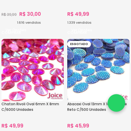
R$
30,00
R$
49,99
R$
39,99
1.616
vendidos
1.339
vendidos
Ver Opções
Ver Opções
ESGOTADO
Chaton Rivoli Oval 6mm X 8mm
Abacaxi Oval 13mm X 18mm Base
C/6000 Unidades
Reto C/500 Unidades
R$
49,99
R$
45,99