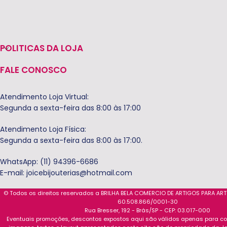
POLITICAS DA LOJA
FALE CONOSCO
Atendimento Loja Virtual:
Segunda a sexta-feira das 8:00 às 17:00
Atendimento Loja Física:
Segunda a sexta-feira das 8:00 às 17:00.
WhatsApp: (11) 94396-6686
E-mail:
joicebijouterias@hotmail.com
© Todos os direitos reservados a BRILHA BELA COMERCIO DE ARTIGOS PARA AR
60.508.866/0001-30
Rua Bresser, 192 - Brás/SP - CEP: 03.017-000
Eventuais promoções, descontos expostos aqui são válidos apenas para com