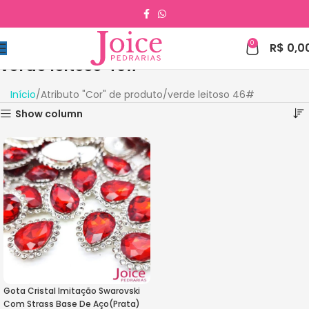
0
R$
0,0
verde leitoso 46#
Início
Atributo "Cor" de produto
verde leitoso 46#
Show column
Gota Cristal Imitação Swarovski
Com Strass Base De Aço(Prata)