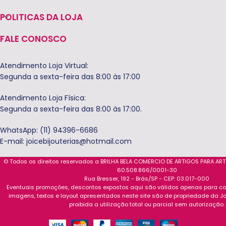
POLITICAS DA LOJA
FALE CONOSCO
Atendimento Loja Virtual:
Segunda a sexta-feira das 8:00 às 17:00
Atendimento Loja Física:
Segunda a sexta-feira das 8:00 às 17:00.
WhatsApp: (11) 94396-6686
E-mail:
joicebijouterias@hotmail.com
© Todos os direitos reservados a BRILHA BELA COMERCIO DE ARTIGOS PARA AR
60.508.866/0001-30
Rua Bresser, 192 - Brás/SP - CEP: 03.017-000
Eventuais promoções, descontos expostos aqui são válidos apenas para com
imagens, textos e layout apresentados neste site são de propriedade da Jo
proibida a utilização total ou parcial sem autorização.