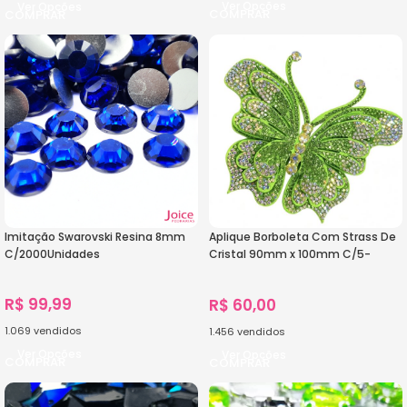
Ver Opções
Ver Opções
Imitação Swarovski Resina 8mm
Aplique Borboleta Com Strass De
C/2000Unidades
Cristal 90mm x 100mm C/5-
Unidades Ref:22-607
R$
99,99
R$
60,00
1.069
vendidos
1.456
vendidos
Ver Opções
Ver Opções