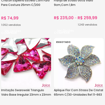
Chaton Espelho Estrela Com Furo
Franja de Strass Gota Vidro
Para Costura 25mm C/200
9cm,Com 1,8m
Unidades
R$
235,00
R$
259,99
R$
74,99
–
1.243
vendidos
1.052
vendidos
Ver Opções
Ver Opções
ESGOTADO
Imitação Swarowski Triangulo
Aplique Flor Com Strass De Cristal
Vidro Base Irregular 23mm x 23mm
65mm C/30-Unidades Ref:11-663
C/50-Unidades