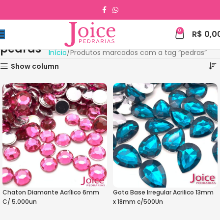
0
R$
0,0
pedras
Início
Produtos marcados com a tag “pedras”
Show column
Chaton Diamante Acrílico 6mm
Gota Base Irregular Acrilico 13mm
C/ 5.000un
x 18mm c/500Un