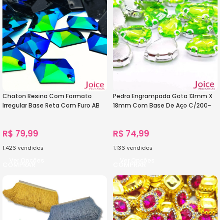
Chaton Resina Com Formato
Pedra Engrampada Gota 13mm X
Irregular Base Reta Com Furo AB
18mm Com Base De Aço C/200-
21mm × 26mm C/200unidades
Unidades
R$
79,99
R$
74,99
1.426
vendidos
1.136
vendidos
Ver Opções
Ver Opções