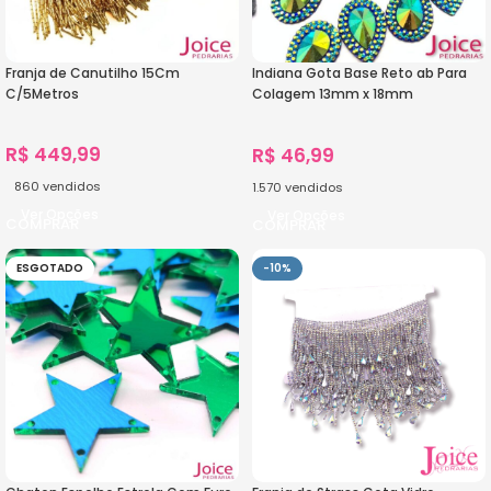
Franja de Canutilho 15Cm
Indiana Gota Base Reto ab Para
C/5Metros
Colagem 13mm x 18mm
C/200Unidades
R$
449,99
R$
46,99
860
vendidos
1.570
vendidos
Ver Opções
Ver Opções
ESGOTADO
-10%