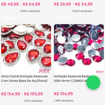
R$
49,99
R$
64,99
R$
29,99
R$
34,99
–
–
3.893
vendidos
3.264
vendidos
Ver Opções
Ver Opções
Gota Cristal Imitação Swarovski
Imitação Swarovsk Resina
Com Strass Base De Aço(Prata)
SS16=4mm C/28800 Unidades
C/200unidades
R$
104,99
R$
154,99
R$
165,99
–
1.438
vendidos
1.001
vendidos