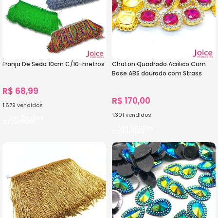
Franja De Seda 10cm C/10-metros
Chaton Quadrado Acrílico Com
Base ABS dourado com Strass
13mm X 13mm C/1000-Unidades
R$
68,99
R$
170,00
1.679
vendidos
1.301
vendidos
Ver Opções
Ver Opções