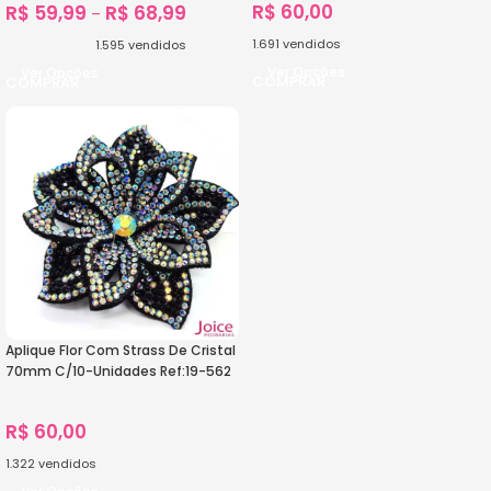
R$
60,00
R$
59,99
R$
68,99
–
1.691
vendidos
1.595
vendidos
Ver Opções
Ver Opções
Aplique Flor Com Strass De Cristal
70mm C/10-Unidades Ref:19-562
R$
60,00
1.322
vendidos