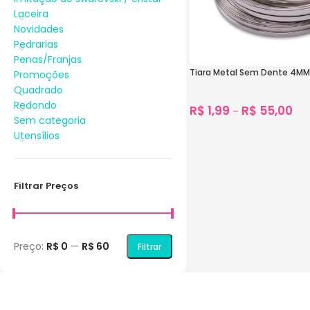
Laceira
Novidades
Pedrarias
Penas/Franjas
Tiara Metal Sem Dente 4MM
Promoções
Quadrado
Redondo
R$
1,99
R$
55,00
–
Sem categoria
1.250
vendidos
Utensílios
Ver Opções
Filtrar Preços
Preço:
R$ 0
—
R$ 60
Filtrar