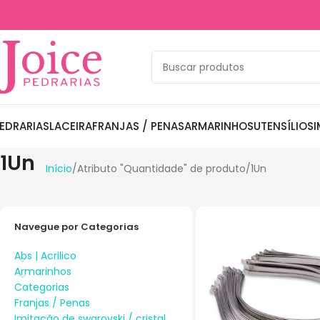
EDRARIAS
LACEIRA
FRANJAS / PENAS
ARMARINHOS
UTENSÍLIOS
I
1Un
Início
Atributo "Quantidade" de produto
1Un
Navegue por Categorias
Abs | Acrilico
Armarinhos
Categorias
Franjas / Penas
Imitação de swarovski / cristal