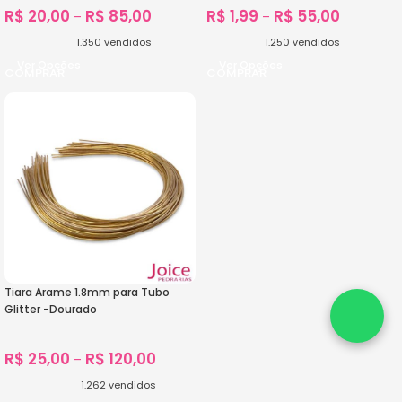
R$
20,00
R$
85,00
R$
1,99
R$
55,00
–
–
1.350
vendidos
1.250
vendidos
Ver Opções
Ver Opções
Tiara Arame 1.8mm para Tubo
Glitter -Dourado
R$
25,00
R$
120,00
–
1.262
vendidos