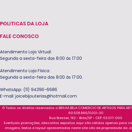
POLITICAS DA LOJA
FALE CONOSCO
Atendimento Loja Virtual:
Segunda a sexta-feira das 8:00 às 17:00
Atendimento Loja Física:
Segunda a sexta-feira das 8:00 às 17:00.
WhatsApp: (11) 94396-6686
E-mail:
joicebijouterias@hotmail.com
© Todos os direitos reservados a BRILHA BELA COMERCIO DE ARTIGOS PARA AR
60.508.866/0001-30
Rua Bresser, 192 - Brás/SP - CEP: 03.017-000
Eventuais promoções, descontos expostos aqui são válidos apenas para com
imagens, textos e layout apresentados neste site são de propriedade da Jo