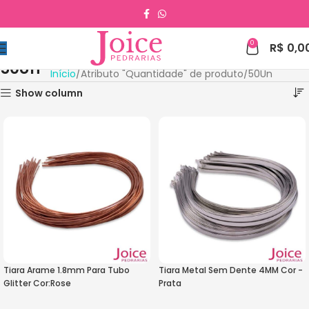
0
R$
0,0
50Un
Início
Atributo "Quantidade" de produto
50Un
Show column
Tiara Arame 1.8mm Para Tubo
Tiara Metal Sem Dente 4MM Cor -
Glitter Cor:Rose
Prata