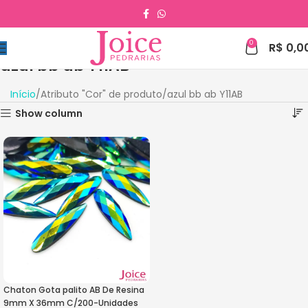
0
R$
0,0
azul bb ab Y11AB
Início
Atributo "Cor" de produto
azul bb ab Y11AB
Show column
Chaton Gota palito AB De Resina
9mm X 36mm C/200-Unidades