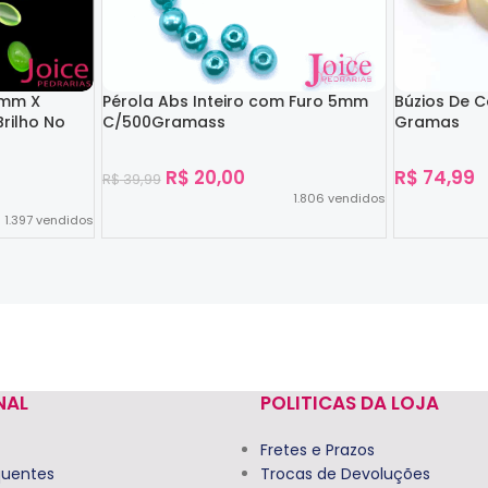
4mm X
Pérola Abs Inteiro com Furo 5mm
Búzios De 
rilho No
C/500Gramass
Gramas
R$
20,00
R$
74,99
R$
39,99
1.806
vendidos
1.397
vendidos
Ver Opções
Ver Opções
NAL
POLITICAS DA LOJA
Fretes e Prazos
quentes
Trocas de Devoluções