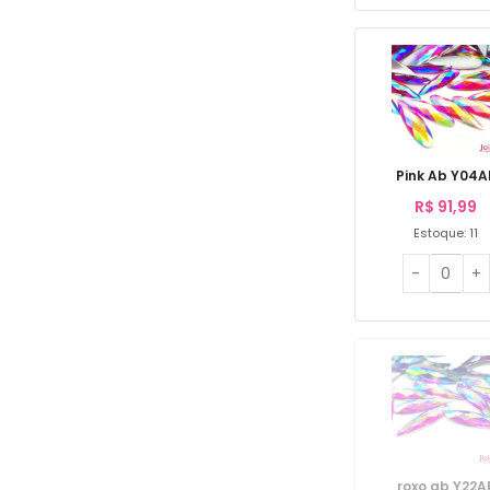
Pink Ab Y04A
R$
91,99
Estoque: 11
roxo ab Y22A