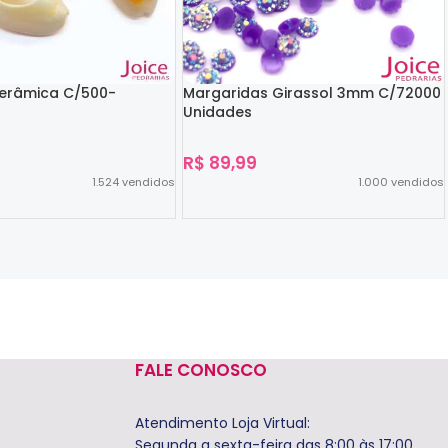
Cerâmica C/500-
Margaridas Girassol 3mm C/72000
Unidades
R$
89,99
1.524
vendidos
1.000
vendidos
Ver Opções
FALE CONOSCO
Atendimento Loja Virtual:
Segunda a sexta-feira das 8:00 às 17:00