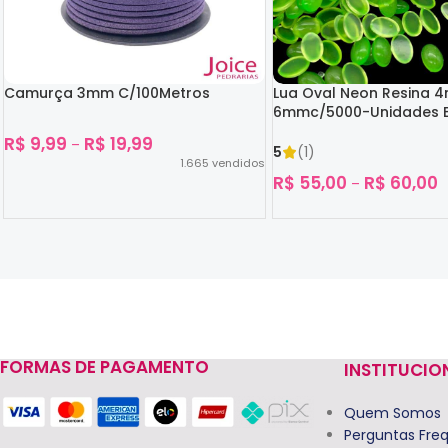
Camurça 3mm C/100Metros
Lua Oval Neon Resina 
6mmc/5000-Unidades B
Escuro
R$
9,99
R$
19,99
–
5
(1)
1.665
vendidos
R$
55,00
R$
60,00
–
Ver Opções
Ver Opções
FORMAS DE PAGAMENTO
INSTITUCIO
Read more
Quem Somos
Perguntas Fre