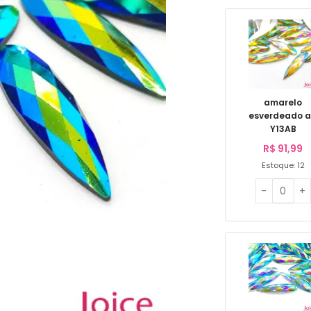
amarelo
esverdeado 
Y13AB
R$
91,99
Estoque: 12