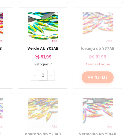
B
Verde Ab Y02AB
laranja ab Y37AB
R$
91,99
R$
91,99
Estoque: 7
Sem estoque
AVISE-ME
B
dourado ab Y20AB
Vermelho Ab Y01AB