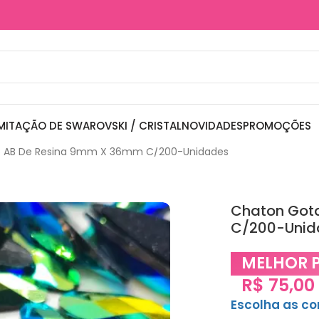
MITAÇÃO DE SWAROVSKI / CRISTAL
NOVIDADES
PROMOÇÕES
to AB De Resina 9mm X 36mm C/200-Unidades
Chaton Got
C/200-Unid
MELHOR 
R$
75,00
Escolha as c