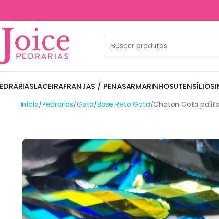
EDRARIAS
LACEIRA
FRANJAS / PENAS
ARMARINHOS
UTENSÍLIOS
I
Início
Pedrarias
Gota
Base Reto Gota
Chaton Gota pali