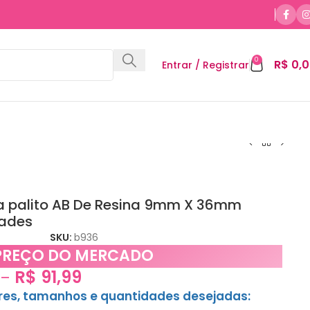
0
R$
0,0
Entrar / Registrar
a palito AB De Resina 9mm X 36mm
ades
SKU:
b936
PREÇO DO MERCADO
R$
91,99
–
ores, tamanhos e quantidades desejadas: