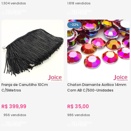
1.304
vendidos
1.818
vendidos
Ver Opções
Ver Opções
-22%
Franja de Canutilho 10Cm
Chaton Diamante Acrílico 14mm
C/5Metros
Com AB C/500-Unidades
R$
399,99
R$
35,00
956
vendidos
986
vendidos
Ver Opções
Ver Opções