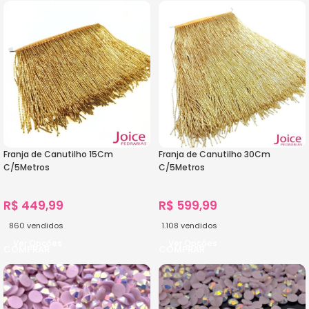
Franja de Canutilho 15Cm
Franja de Canutilho 30Cm
C/5Metros
C/5Metros
R$
449,99
R$
599,99
860
vendidos
1.108
vendidos
Ver Opções
Ver Opções