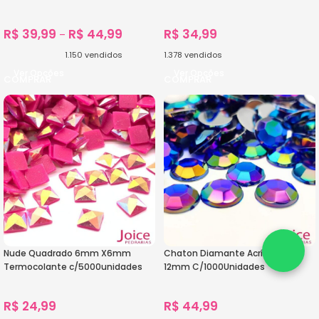
R$
39,99
R$
44,99
R$
34,99
–
1.150
vendidos
1.378
vendidos
Ver Opções
Ver Opções
Nude Quadrado 6mm X6mm
Chaton Diamante Acrílico Ab
Termocolante c/5000unidades
12mm C/1000Unidades
R$
24,99
R$
44,99