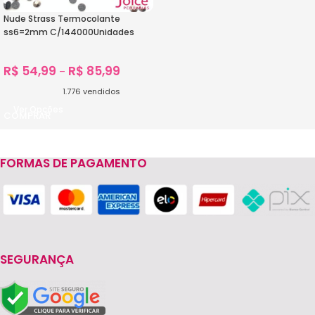
Nude Strass Termocolante
ss6=2mm C/144000Unidades
R$
54,99
R$
85,99
–
1.776
vendidos
Ver Opções
FORMAS DE PAGAMENTO
SEGURANÇA