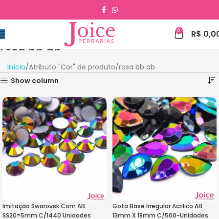
0
R$
0,0
rosa bb ab
Início
Atributo "Cor" de produto
rosa bb ab
Show column
Imitação Swarovsk Com AB
Gota Base Irregular Acrilico AB
SS20=5mm C/1440 Unidades
13mm X 18mm C/500-Unidades