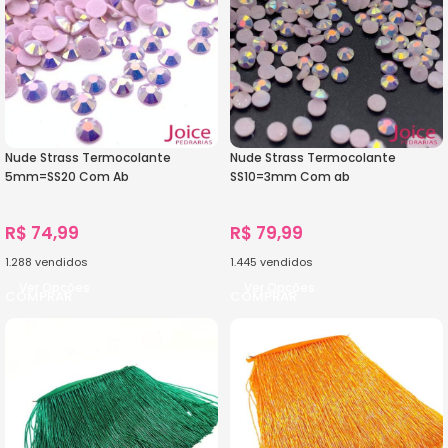
Nude Strass Termocolante
Nude Strass Termocolante
5mm=SS20 Com Ab
SS10=3mm Com ab
C/14000Unidades
C/72000Unidades
R$
74,99
R$
79,99
1.288
vendidos
1.445
vendidos
Ver Opções
Ver Opções