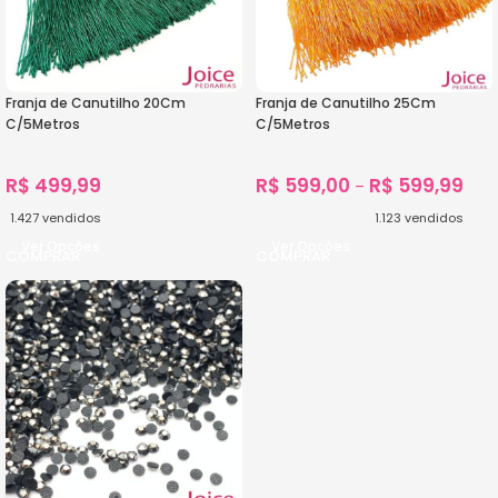
Franja de Canutilho 20Cm
Franja de Canutilho 25Cm
C/5Metros
C/5Metros
R$
499,99
R$
599,00
R$
599,99
–
1.427
vendidos
1.123
vendidos
Ver Opções
Ver Opções