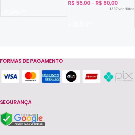
R$
55,00
R$
60,00
–
1.397
vendidos
Ver Opções
Ver Opções
FORMAS DE PAGAMENTO
Read more
SEGURANÇA