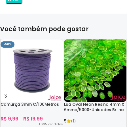
Você também pode gostar
-50%
Camurça 3mm C/100Metros
Lua Oval Neon Resina 4mm X
6mmc/5000-Unidades Brilho
No Escuro
R$
9,99
R$
19,99
–
5
(1)
1.665
vendidos