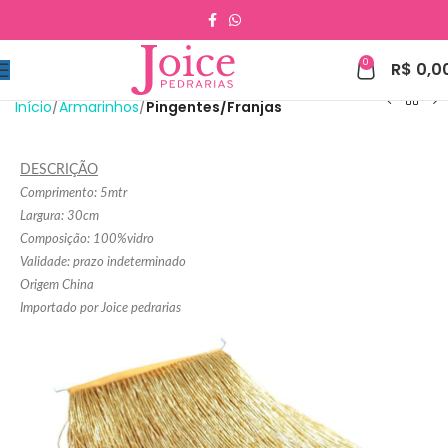
0
R$
0,0
Início
Armarinhos
Pingentes/Franjas
DESCRIÇÃO
Comprimento: 5mtr
Largura: 30cm
Composição: 100%vidro
Validade: prazo indeterminado
Origem China
Importado por Joice pedrarias