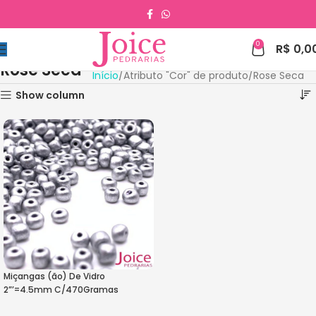
0
R$
0,0
Rose Seca
Início
Atributo "Cor" de produto
Rose Seca
Show column
Miçangas (ão) De Vidro
2”’=4.5mm C/470Gramas