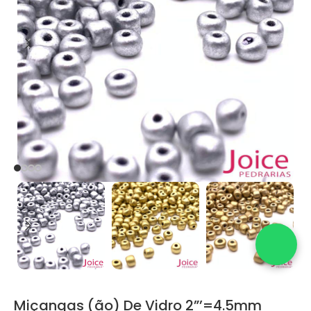
Miçangas (ão) De Vidro 2”’=4.5mm