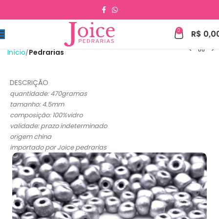
0
R$
0,0
Início
Pedrarias
DESCRIÇÃO
quantidade: 470gramas
tamanho: 4.5mm
composição: 100%vidro
validade: prazo indeterminado
origem china
importado por Joice pedrarias