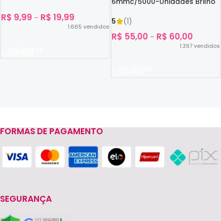
6mmc/5000-Unidades Brilho
No Escuro
R$
9,99
R$
19,99
–
5
(1)
1.665
vendidos
R$
55,00
R$
60,00
–
1.397
vendidos
Ver Opções
Ver Opções
FORMAS DE PAGAMENTO
Read more
SEGURANÇA