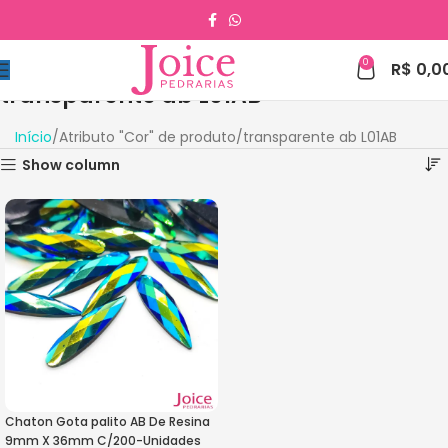
0
R$
0,0
transparente ab L01AB
Início
Atributo "Cor" de produto
transparente ab L01AB
Show column
Chaton Gota palito AB De Resina
9mm X 36mm C/200-Unidades