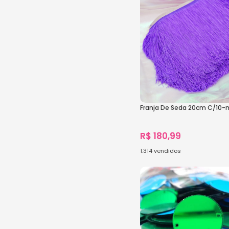
Franja De Seda 20cm C/10-
R$
180,99
1.314
vendidos
Ver Opções