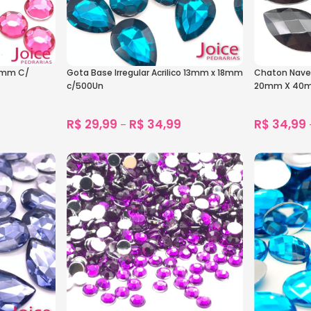
6mm C/
Gota Base Irregular Acrilico 13mm x 18mm
Chaton Navet
c/500Un
20mm X 40m
R$
29,99
R$
34,99
R$
34,99
–
3.257
vendidos
Ver Opções
Ver Opçõe