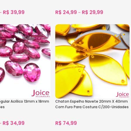
R$
39,99
R$
24,99
R$
29,99
–
–
1.887
vendidos
1.276
vendidos
s
Ver Opções
egular Acrílico 13mm x 18mm
Chaton Espelho Navete 20mm X 40mm
des
Com Furo Para Costura C/200-Unidades
R$
34,99
R$
74,99
–