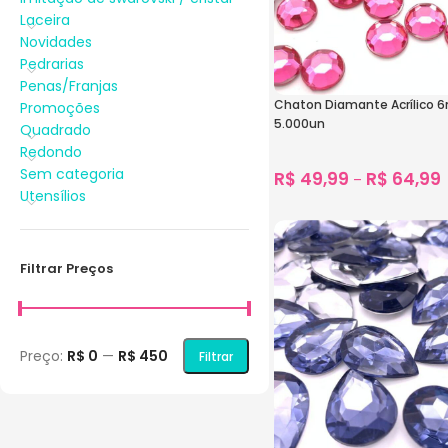
Laceira
Novidades
Pedrarias
Penas/Franjas
Chaton Diamante Acrílico 
Promoções
5.000un
Quadrado
Redondo
Sem categoria
R$
49,99
R$
64,99
–
Utensílios
3.887
vendidos
Ver Opções
Filtrar Preços
Preço:
R$ 0
—
R$ 450
Filtrar