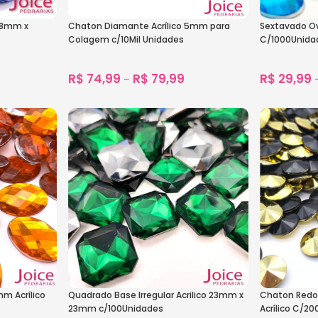
 18mm x
Chaton Diamante Acrílico 5mm para
Sextavado Ov
Colagem c/10Mil Unidades
C/1000Unida
R$
74,99
R$
79,99
R$
29,99
–
1.620
vendidos
Ver Opções
Ver Opçõe
m Acrílico
Quadrado Base Irregular Acrilico 23mm x
Chaton Redo
23mm c/100Unidades
Acrílico C/2