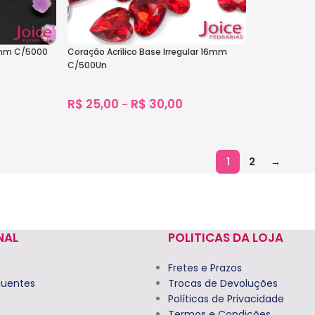
3mm C/5000
Coração Acrílico Base Irregular 16mm
C/500Un
R$
25,00
R$
30,00
–
1.296
vendidos
Ver Opções
1
2
→
NAL
POLITICAS DA LOJA
Fretes e Prazos
quentes
Trocas de Devoluções
Políticas de Privacidade
Termos e Condições