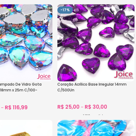
1.486
vendidos
1.319
vendidos
s
Ver Opções
-17%
ampado De Vidro Gota
Coração Acrílico Base Irregular 14mm
) 18mm x 25m C/100-
C/500Un
R$
25,00
R$
30,00
R$
116,99
–
–
1.192
vendidos
1.275
vendidos
Ver Opções
s