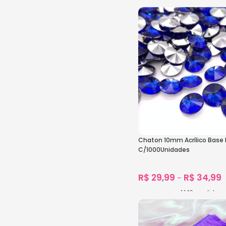
1.701
vendidos
Ver Opções
Chaton 10mm Acrílico Base I
C/1000Unidades
R$
29,99
R$
34,99
–
1.146
vendidos
Ver Opções