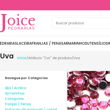
EDRARIAS
LACEIRA
FRANJAS / PENAS
ARMARINHOS
UTENSÍLIOS
I
Uva
Início
Atributo "Cor" de produto
Uva
Navegue por Categorias
Abs | Acrilico
Armarinhos
Categorias
Franjas / Penas
Imitação de swarovski / cristal