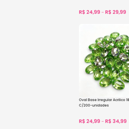
R$
24,99
R$
29,99
–
1.700
vendidos
Ver Opções
Oval Base Irregular Acrilic
C/200-unidades
R$
24,99
R$
34,99
–