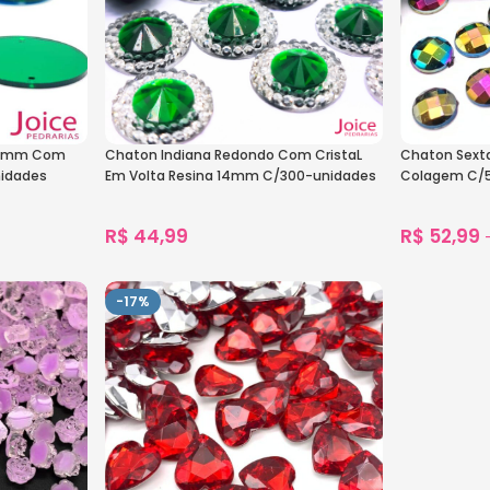
32mm Com
Chaton Indiana Redondo Com CristaL
Chaton Sexta
nidades
Em Volta Resina 14mm C/300-unidades
Colagem C/
R$
44,99
R$
52,99
1.230
vendidos
Ver Opções
Ver Opçõe
-17%