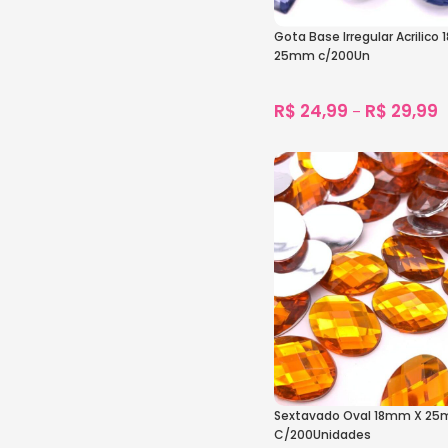
Gota Base Irregular Acrilico
25mm c/200Un
R$
24,99
R$
29,99
–
1.608
vendidos
Ver Opções
Sextavado Oval 18mm X 25m
C/200Unidades