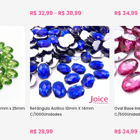
R$
32,99
R$
38,99
R$
34,99
–
1.549
vendidos
Ver Opções
Ver Opçõe
o 18mm x 25mm
Retângulo Acrílico 10mm X 14mm
Oval Base Irr
C/1000Unidades
C/500Unida
R$
29,99
R$
24,99