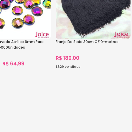
vado Acrílico 6mm Para
Franja De Seda 30cm C/10-metros
5000Unidades
R$
180,00
R$
64,99
–
1.629
vendidos
1.467
vendidos
Ver Opções
s