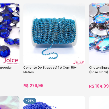
1.447
vendidos
Ver Opções
Ver Opçõe
rregular
Corrente De Strass ss14 A Com 50-
Chaton Engr
Metros
(Base Prata
unidades
R$
276,99
R$
104,99
1.183
vendidos
Ver Opções
Ver Opçõe
-29%