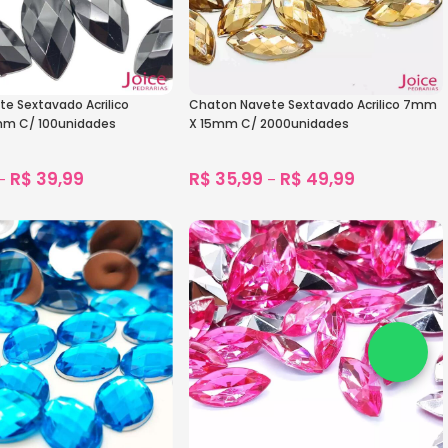
e Sextavado Acrilico
Chaton Navete Sextavado Acrilico 7mm
m C/ 100unidades
X 15mm C/ 2000unidades
R$
39,99
R$
35,99
R$
49,99
–
–
2.012
vendidos
1.698
vendidos
s
Ver Opções