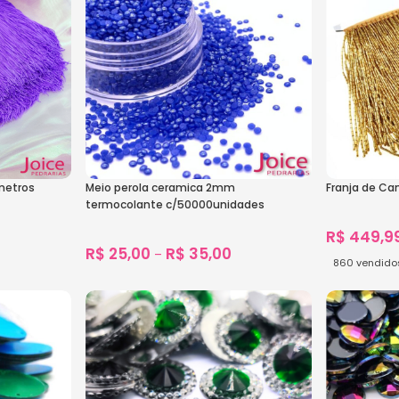
metros
Meio perola ceramica 2mm
Franja de Ca
termocolante c/50000unidades
R$
449,9
R$
25,00
R$
35,00
–
860
vendido
1.523
vendidos
Ver Opçõe
Ver Opções