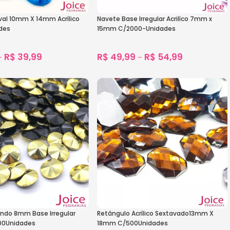
al 10mm X 14mm Acrílico
Navete Base Irregular Acrilíco 7mm x
des
15mm C/2000-Unidades
R$
39,99
R$
49,99
R$
54,99
–
–
1.568
vendidos
1.794
vendidos
s
Ver Opções
ndo 8mm Base Irregular
Retângulo Acrílico Sextavado13mm X
000Unidades
18mm C/500Unidades