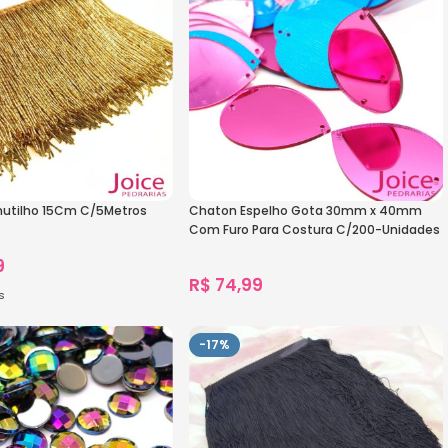
nutilho 15Cm C/5Metros
Chaton Espelho Gota 30mm x 40mm
Com Furo Para Costura C/200-Unidades
9
R$
74,99
s
1.040
vendidos
s
Ver Opções
-17%