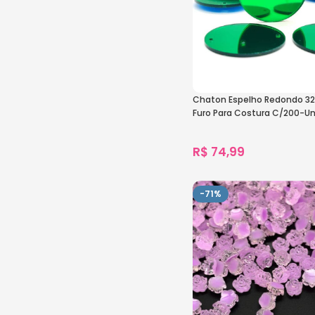
Chaton Espelho Redondo 
Furo Para Costura C/200-U
R$
74,99
1.012
vendidos
Ver Opções
-71%