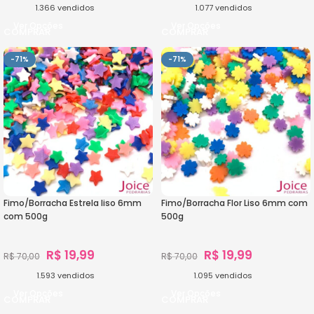
1.366
vendidos
1.077
vendidos
Ver Opções
Ver Opções
-71%
-71%
Fimo/Borracha Estrela liso 6mm
Fimo/Borracha Flor Liso 6mm com
com 500g
500g
R$
19,99
R$
19,99
R$
70,00
R$
70,00
1.593
vendidos
1.095
vendidos
Ver Opções
Ver Opções