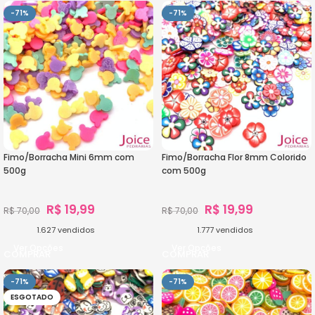
-71%
-71%
Fimo/Borracha Mini 6mm com
Fimo/Borracha Flor 8mm Colorido
500g
com 500g
R$
19,99
R$
19,99
R$
70,00
R$
70,00
1.627
vendidos
1.777
vendidos
Ver Opções
Ver Opções
-71%
-71%
ESGOTADO