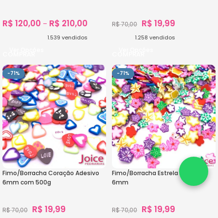
R$
120,00
R$
210,00
R$
19,99
–
R$
70,00
1.539
vendidos
1.258
vendidos
Ver Opções
Ver Opções
-71%
-71%
Fimo/Borracha Coração Adesivo
Fimo/Borracha Estrela Adesivo
6mm com 500g
6mm
R$
19,99
R$
19,99
R$
70,00
R$
70,00