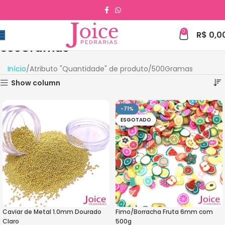
0
R$
0,0
500Gramas
Início
Atributo "Quantidade" de produto
500Gramas
Show column
-71%
ESGOTADO
Caviar de Metal 1.0mm Dourado
Fimo/Borracha Fruta 6mm com
Claro
500g