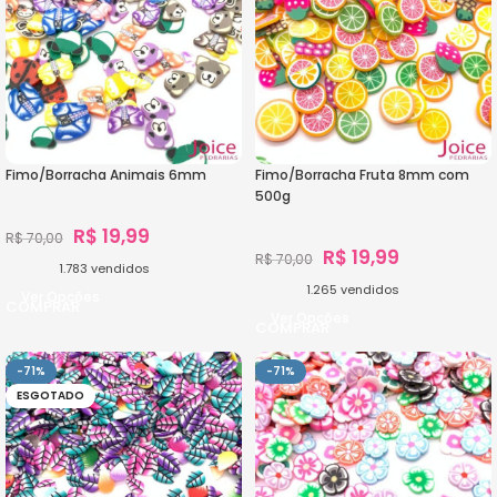
Fimo/Borracha Animais 6mm
Fimo/Borracha Fruta 8mm com
500g
R$
19,99
R$
70,00
R$
19,99
R$
70,00
1.783
vendidos
1.265
vendidos
Ver Opções
Ver Opções
-71%
-71%
ESGOTADO