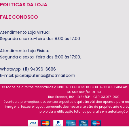
POLITICAS DA LOJA
FALE CONOSCO
Atendimento Loja Virtual:
Segunda a sexta-feira das 8:00 às 17:00
Atendimento Loja Física:
Segunda a sexta-feira das 8:00 às 17:00.
WhatsApp: (11) 94396-6686
E-mail:
joicebijouterias@hotmail.com
© Todos os direitos reservados a BRILHA BELA COMERCIO DE ARTIGOS PARA AR
60.508.866/0001-30
Rua Bresser, 192 - Brás/SP - CEP: 03.017-000
Eventuais promoções, descontos expostos aqui são válidos apenas para com
imagens, textos e layout apresentados neste site são de propriedade da Jo
proibida a utilização total ou parcial sem autorização.