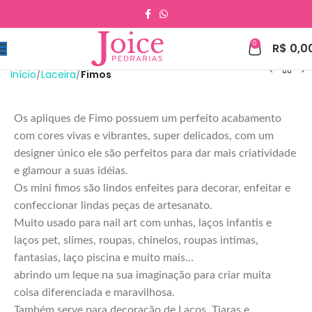
0
R$
0,0
Início
Laceira
Fimos
Os apliques de Fimo possuem um perfeito acabamento
com cores vivas e vibrantes, super delicados, com um
designer único ele são perfeitos para dar mais criatividade
e glamour a suas idéias.
Os mini fimos são lindos enfeites para decorar, enfeitar e
confeccionar lindas peças de artesanato.
Muito usado para nail art com unhas, laços infantis e
laços pet, slimes, roupas, chinelos, roupas intimas,
fantasias, laço piscina e muito mais…
abrindo um leque na sua imaginação para criar muita
coisa diferenciada e maravilhosa.
Também serve para decoração de Laços, Tiaras e