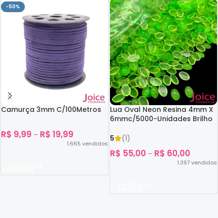
-50%
Camurça 3mm C/100Metros
Lua Oval Neon Resina 4mm X
6mmc/5000-Unidades Brilho
No Escuro
R$
9,99
R$
19,99
–
5
(1)
1.665
vendidos
R$
55,00
R$
60,00
–
1.397
vendidos
Ver Opções
Ver Opções