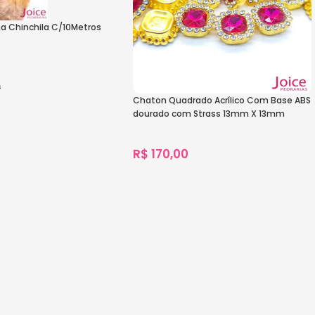
na Chinchila C/10Metros
s
Chaton Quadrado Acrílico Com Base ABS
s
dourado com Strass 13mm X 13mm
C/1000-Unidades
R$
170,00
1.301
vendidos
Ver Opções