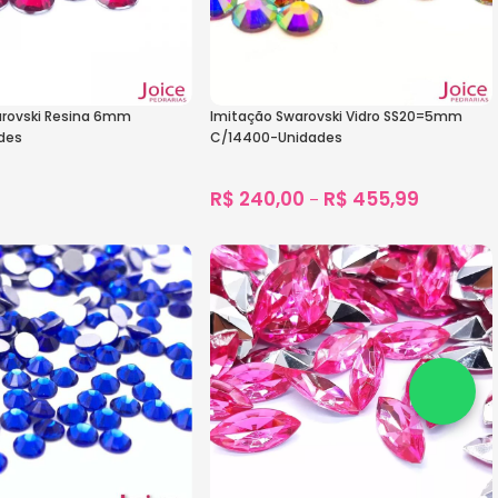
arovski Resina 6mm
Imitação Swarovski Vidro SS20=5mm
des
C/14400-Unidades
R$
240,00
R$
455,99
–
s
1.403
vendidos
s
Ver Opções