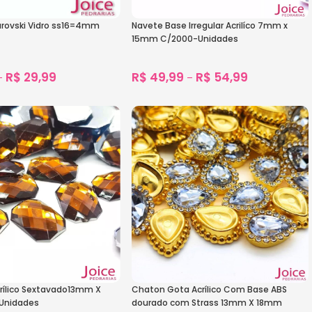
arovski Vidro ss16=4mm
Navete Base Irregular Acrilíco 7mm x
15mm C/2000-Unidades
R$
29,99
R$
49,99
R$
54,99
–
–
1.591
vendidos
1.794
vendidos
s
Ver Opções
rílico Sextavado13mm X
Chaton Gota Acrílico Com Base ABS
Unidades
dourado com Strass 13mm X 18mm