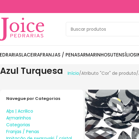
EDRARIAS
LACEIRA
FRANJAS / PENAS
ARMARINHOS
UTENSÍLIOS
I
Azul Turquesa
Início
Atributo "Cor" de produto
Navegue por Categorias
Abs | Acrilico
Armarinhos
Categorias
Franjas / Penas
Imitação de swarovski / cristal