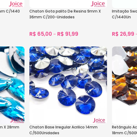
mm C/1440
Chaton Gota palito De Resina 9mm X
Imitação Sw
36mm C/200-Unidades
C/1440Un
R$
65,00
R$
91,99
R$
26,99
–
1.540
vendidos
Ver Opções
Ver Opçõe
mm X 28mm
Chaton Base Irregular Acrilico 14mm
Retângulo Ac
C/500Unidades
18mm C/500