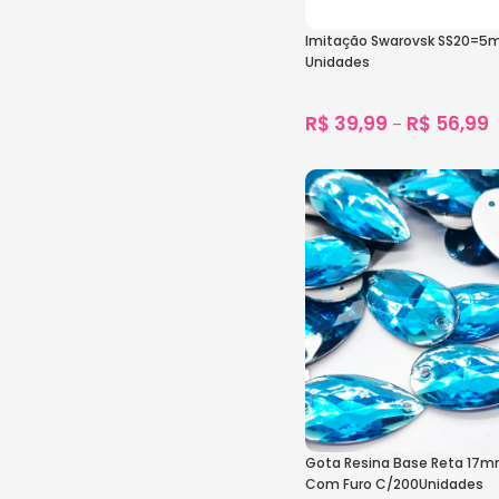
Imitação Swarovsk SS20=5
Unidades
R$
39,99
R$
56,99
–
1.824
vendidos
Ver Opções
Gota Resina Base Reta 17
Com Furo C/200Unidades