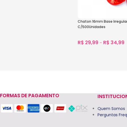
Chaton 16mm Base Irregular 
C/500Unidades
R$
29,99
R$
34,99
–
1.820
vendidos
Ver Opções
FORMAS DE PAGAMENTO
INSTITUCIO
Quem Somos
Perguntas Fre