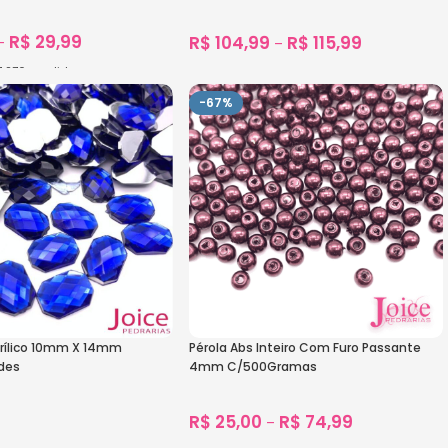
C/500-Unidades
R$
29,99
R$
104,99
R$
115,99
–
–
1.276
vendidos
1.790
vendidos
s
Ver Opções
-67%
rílico 10mm X 14mm
Pérola Abs Inteiro Com Furo Passante
des
4mm C/500Gramas
R$
25,00
R$
74,99
–