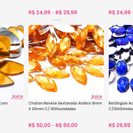
R$
24,99
R$
29,99
R$
24,99
–
1.665
vendidos
Ver Opções
Ver Opçõe
 Com
Chaton Navete Sextavado Acrilico 9mm
Retângulo Ac
X 20mm C/ 1000unidades
C/1000Unida
R$
50,00
R$
60,00
R$
29,99
–