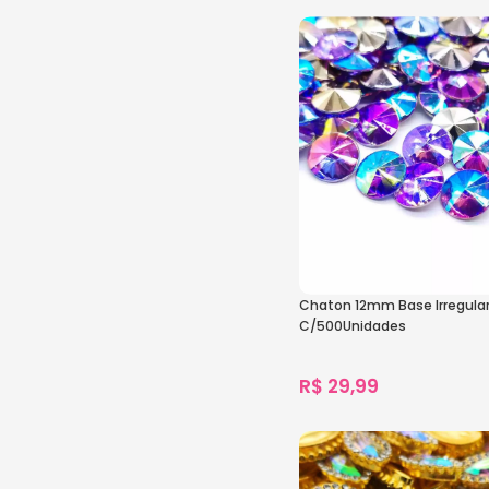
1.398
vendidos
Ver Opções
Chaton 12mm Base Irregular 
C/500Unidades
R$
29,99
1.865
vendidos
Ver Opções