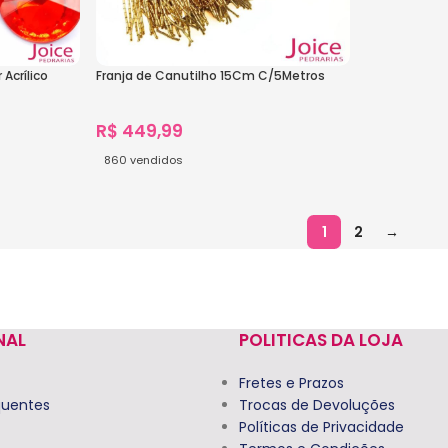
Acrílico
Franja de Canutilho 15Cm C/5Metros
R$
449,99
860
vendidos
Ver Opções
1
2
→
NAL
POLITICAS DA LOJA
Fretes e Prazos
quentes
Trocas de Devoluções
Políticas de Privacidade