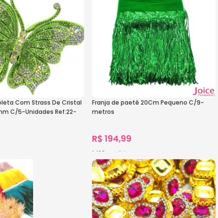
oleta Com Strass De Cristal
Franja de paetê 20Cm Pequeno C/9-
m C/5-Unidades Ref:22-
metros
R$
194,99
1.498
vendidos
s
Ver Opções
s