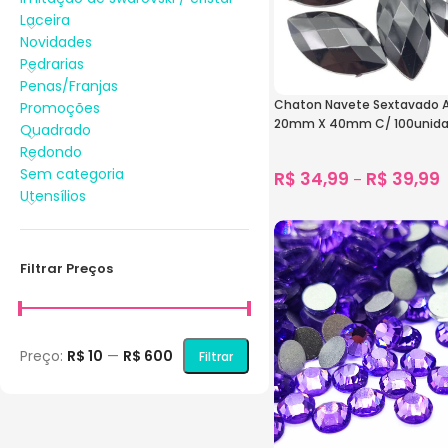
Laceira
Novidades
Pedrarias
Penas/Franjas
Chaton Navete Sextavado Ac
Promoções
20mm X 40mm C/ 100unid
Quadrado
Redondo
Sem categoria
R$
34,99
R$
39,99
–
Utensílios
2.026
vendidos
Ver Opções
Filtrar Preços
Preço:
R$ 10
—
R$ 600
Filtrar