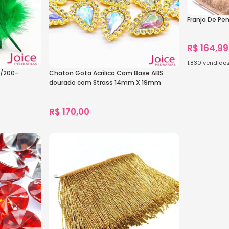
Franja De Pe
R$
164,99
1.830
vendido
C/200-
Chaton Gota Acrílico Com Base ABS
Ver Opçõe
dourado com Strass 14mm X 19mm
C/1000-Unidades
R$
170,00
1.814
vendidos
Ver Opções