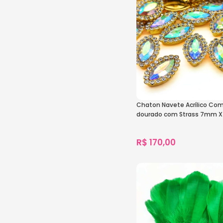
Chaton Navete Acrílico Co
dourado com Strass 7mm 
C/1000-Unidades
R$
170,00
1.424
vendidos
Ver Opções