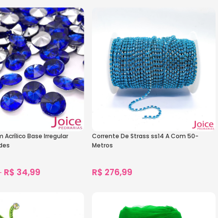
s
972
vendidos
s
Ver Opções
Acrílico Base Irregular
Corrente De Strass ss14 A Com 50-
des
Metros
R$
34,99
R$
276,99
–
1.146
vendidos
1.183
vendidos
s
Ver Opções