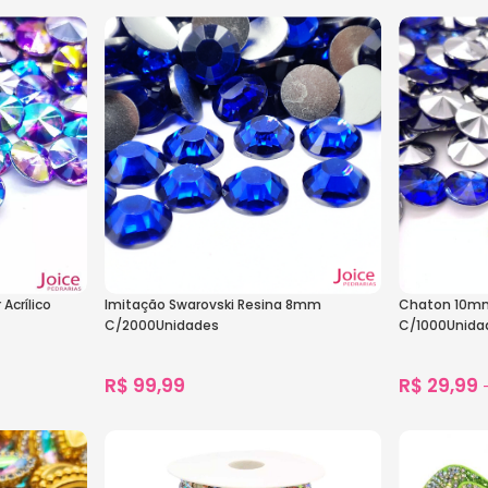
980
vendidos
1.447
vendido
Ver Opções
Ver Opçõe
Acrílico
Imitação Swarovski Resina 8mm
Chaton 10mm 
C/2000Unidades
C/1000Unida
R$
99,99
R$
29,99
1.069
vendidos
Ver Opções
Ver Opçõe