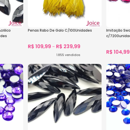
rilico
Penas Rabo De Galo C/100Unidades
Imitação Sw
ades
c/7200unida
R$
109,99
R$
239,99
–
R$
104,99
1.855
vendidos
1.888
vendido
Ver Opções
Ver Opçõe