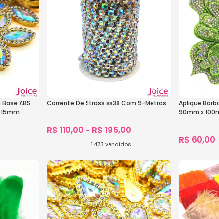
m Base ABS
Corrente De Strass ss38 Com 9-Metros
Aplique Borb
X 15mm
90mm x 100m
607
R$
110,00
R$
195,00
–
R$
60,00
1.473
vendidos
1.456
vendido
Ver Opções
Ver Opçõe