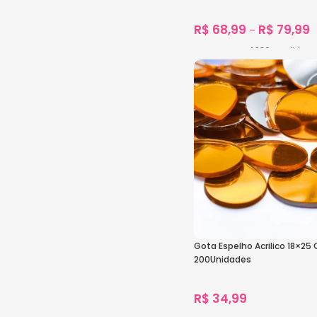
R$
68,99
R$
79,99
–
1.980
vendidos
Ver Opções
Gota Espelho Acrilico 18×25
200Unidades
R$
34,99