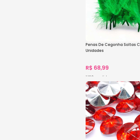
Penas De Cegonha Soltas 
Unidades
R$
68,99
1.160
vendidos
Ver Opções