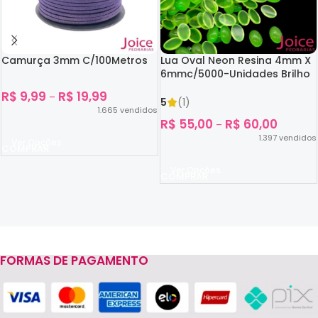
Camurça 3mm C/100Metros
Lua Oval Neon Resina 4mm X
6mmc/5000-Unidades Brilho
No Escuro
R$
9,99
R$
19,99
–
5
(1)
1.665
vendidos
R$
55,00
R$
60,00
–
1.397
vendidos
Ver Opções
Ver Opções
FORMAS DE PAGAMENTO
Read more