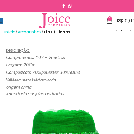
0
R$
0,0
Início
Armarinhos
Fios / Linhas
DESCRIÇÃO
Comprimento: 10Y = 9metros
Largura: 20Cm
Composicao: 70%poliester 30%resina
o
Validade: prazo indeterminad
origem china
importado por joice pedrarias