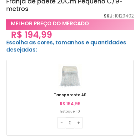
Franja de paetê 20Cm Pequeno C/9-
metros
SKU:
10129402
MELHOR PREÇO DO MERCADO
R$
194,99
Escolha as cores, tamanhos e quantidades
desejadas:
Tansparente AB
R$
194,99
Estoque: 10