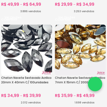
R$
49,99
R$
64,99
R$
29,99
R$
34,99
–
–
3.886
vendidos
3.253
vendidos
Ver Opções
Ver Opções
Chaton Navete Sextavado Acrilico
Chaton Navete Sextavado Acrilico
20mm X 40mm C/ 100unidades
7mm X 15mm C/ 2000unidades
R$
34,99
R$
39,99
R$
35,99
R$
49,99
–
–
2.012
vendidos
1.698
vendidos