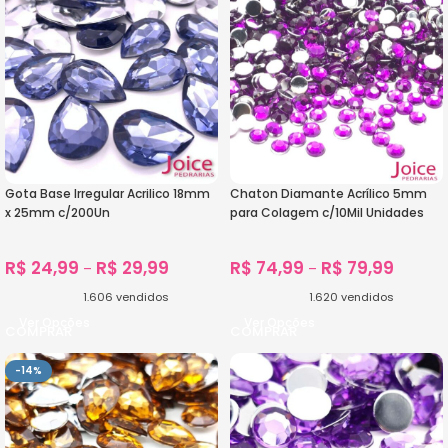
Gota Base Irregular Acrilico 18mm
Chaton Diamante Acrílico 5mm
x 25mm c/200Un
para Colagem c/10Mil Unidades
R$
24,99
R$
29,99
R$
74,99
R$
79,99
–
–
1.606
vendidos
1.620
vendidos
Ver Opções
Ver Opções
-14%