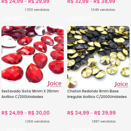
R$
24,99
R$
29,99
R$
32,99
R$
38,99
–
–
1.700
vendidos
1.549
vendidos
Ver Opções
Ver Opções
Sextavado Gota 18mm X 25mm
Chaton Redondo 8mm Base
Acrílico C/200Unidades
Irregular Acrílico C/2000Unidades
R$
24,99
R$
30,00
R$
34,99
R$
39,99
–
–
1.256
vendidos
1.887
vendidos
Ver Opções
Ver Opções