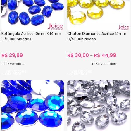
Retângulo Acrílico 10mm X 14mm
Chaton Diamante Acrílico 14mm
C/1000Unidades
C/500Unidades
R$
29,99
R$
30,00
R$
44,99
–
1.447
vendidos
1.439
vendidos
Ver Opções
Ver Opções