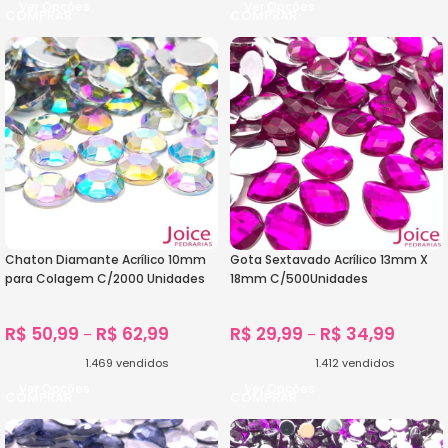
Ver Opções
Ver Opções
Chaton Diamante Acrílico 10mm
Gota Sextavado Acrílico 13mm X
para Colagem C/2000 Unidades
18mm C/500Unidades
R$
50,99
R$
62,99
R$
29,99
R$
34,99
–
–
1.469
vendidos
1.412
vendidos
Ver Opções
Ver Opções