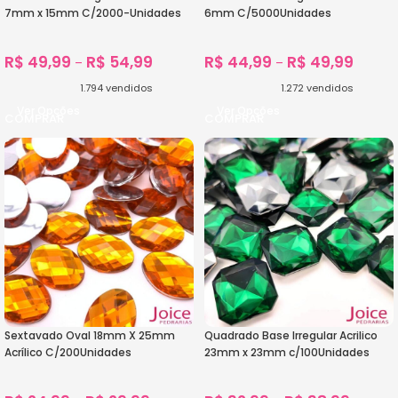
7mm x 15mm C/2000-Unidades
6mm C/5000Unidades
R$
49,99
R$
54,99
R$
44,99
R$
49,99
–
–
1.794
vendidos
1.272
vendidos
Ver Opções
Ver Opções
Sextavado Oval 18mm X 25mm
Quadrado Base Irregular Acrilico
Acrílico C/200Unidades
23mm x 23mm c/100Unidades