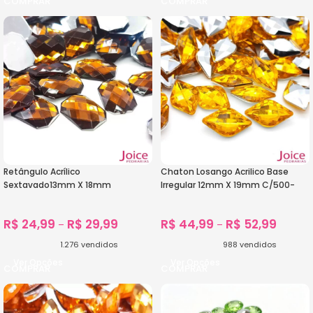
Retângulo Acrílico
Chaton Losango Acrilico Base
Sextavado13mm X 18mm
Irregular 12mm X 19mm C/500-
C/500Unidades
Unidades
R$
24,99
R$
29,99
R$
44,99
R$
52,99
–
–
1.276
vendidos
988
vendidos
Ver Opções
Ver Opções