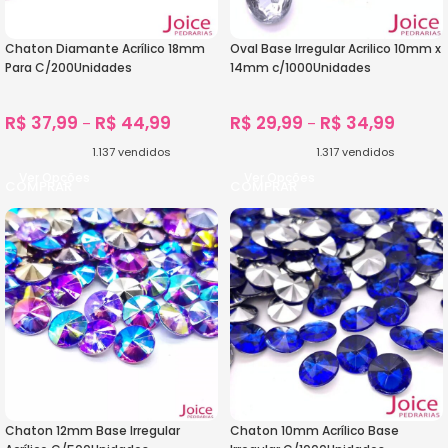
Chaton Diamante Acrílico 18mm
Oval Base Irregular Acrilico 10mm x
Para C/200Unidades
14mm c/1000Unidades
R$
37,99
R$
44,99
R$
29,99
R$
34,99
–
–
1.137
vendidos
1.317
vendidos
Ver Opções
Ver Opções
Chaton 12mm Base Irregular
Chaton 10mm Acrílico Base