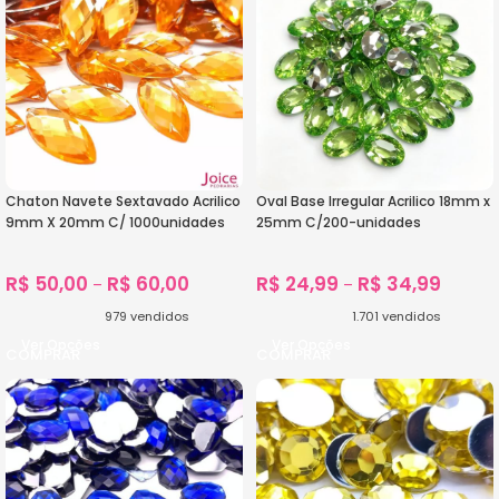
Chaton Navete Sextavado Acrilico
Oval Base Irregular Acrilico 18mm x
9mm X 20mm C/ 1000unidades
25mm C/200-unidades
R$
50,00
R$
60,00
R$
24,99
R$
34,99
–
–
979
vendidos
1.701
vendidos
Ver Opções
Ver Opções