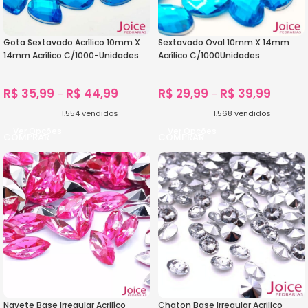
Gota Sextavado Acrílico 10mm X
Sextavado Oval 10mm X 14mm
14mm Acrílico C/1000-Unidades
Acrílico C/1000Unidades
R$
35,99
R$
44,99
R$
29,99
R$
39,99
–
–
1.554
vendidos
1.568
vendidos
Ver Opções
Ver Opções
Navete Base Irregular Acrilíco
Chaton Base Irregular Acrilico