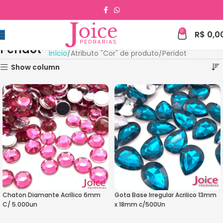
0
R$
0,0
Peridot
Início
Atributo "Cor" de produto
Peridot
Show column
Chaton Diamante Acrílico 6mm
Gota Base Irregular Acrilico 13mm
C/ 5.000un
x 18mm c/500Un