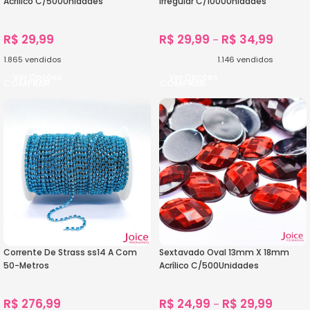
Acrílico C/500Unidades
Irregular C/1000Unidades
R$
29,99
R$
29,99
R$
34,99
–
1.865
vendidos
1.146
vendidos
Ver Opções
Ver Opções
Corrente De Strass ss14 A Com
Sextavado Oval 13mm X 18mm
50-Metros
Acrílico C/500Unidades
R$
276,99
R$
24,99
R$
29,99
–