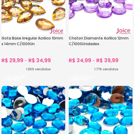
Gota Base Irregular Acrilico 10mm
Chaton Diamante Acrílico 12mm
x 14mm C/1000Un
C/1000Unidades
R$
29,99
R$
34,99
R$
34,99
R$
39,99
–
–
1.959
vendidos
1.779
vendidos
Ver Opções
Ver Opções