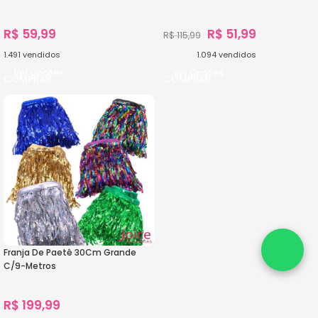
R$
59,99
R$
51,99
R$
115,99
1.491
vendidos
1.094
vendidos
Ver Opções
Ver Opções
Franja De Paetê 30Cm Grande
C/9-Metros
R$
199,99