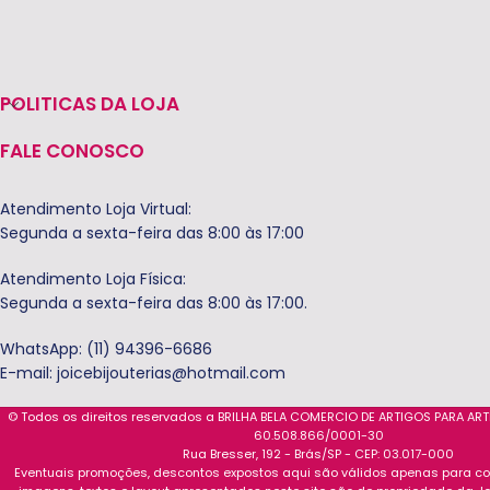
POLITICAS DA LOJA
FALE CONOSCO
Atendimento Loja Virtual:
Segunda a sexta-feira das 8:00 às 17:00
Atendimento Loja Física:
Segunda a sexta-feira das 8:00 às 17:00.
WhatsApp: (11) 94396-6686
E-mail:
joicebijouterias@hotmail.com
© Todos os direitos reservados a BRILHA BELA COMERCIO DE ARTIGOS PARA AR
60.508.866/0001-30
Rua Bresser, 192 - Brás/SP - CEP: 03.017-000
Eventuais promoções, descontos expostos aqui são válidos apenas para com