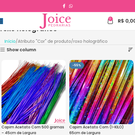
0
R$
0,0
roxo holográfico
Início
Atributo "Cor" de produto
roxo holográfico
Show column
-55%
Capim Acetato Com 500 gramas
Capim Acetato Com (1-KILO)
– 45cm de Largura
65cm de Largura