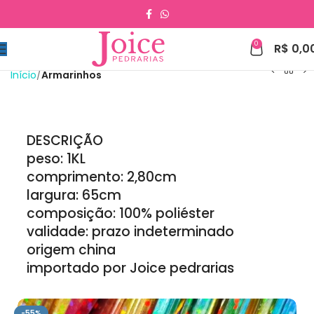
0
R$
0,0
Início
Armarinhos
DESCRIÇÃO
peso: 1KL
comprimento: 2,80cm
largura: 65cm
composição: 100% poliéster
validade: prazo indeterminado
origem china
importado por Joice pedrarias
-55%