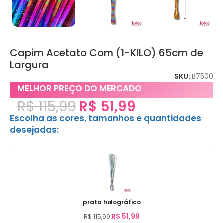
Capim Acetato Com (1-KILO) 65cm de
Largura
SKU:
B7500
MELHOR PREÇO DO MERCADO
R$
115,99
R$
51,99
Escolha as cores, tamanhos e quantidades
desejadas:
prata holográfico
R$
51,99
R$
115,99