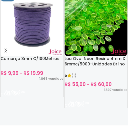
Camurça 3mm C/100Metros
Lua Oval Neon Resina 4mm X
6mmc/5000-Unidades Brilho
No Escuro
R$
9,99
R$
19,99
–
5
(1)
1.665
vendidos
R$
55,00
R$
60,00
–
1.397
vendidos
Ver Opções
Ver Opções