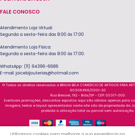
FALE CONOSCO
Atendimento Loja Virtual:
Segunda a sexta-feira das 8:00 às 17:00
Atendimento Loja Física:
Segunda a sexta-feira das 8:00 às 17:00.
WhatsApp: (11) 94396-6686
E-mail:
joicebijouterias@hotmail.com
© Todos os direitos reservados a BRILHA BELA COMERCIO DE ARTIGOS PARA AR
60.508.866/0001-30
Rua Bresser, 192 - Brás/SP - CEP: 03.017-000
Eventuais promoções, descontos expostos aqui são válidos apenas para com
imagens, textos e layout apresentados neste site são de propriedade da Jo
proibida a utilização total ou parcial sem autorização.
0
Utilizamos cookies para melhorar a sua experiência no