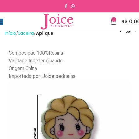
0
R$
0,0
Início
Laceira
Aplique
Composição:100%
Resina
Validade Indeterminando
Origem China
Importado por :Joice pedrarias