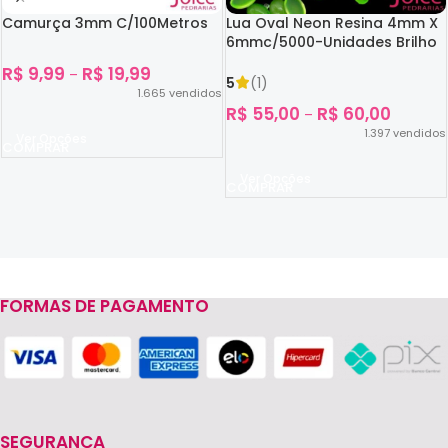
Camurça 3mm C/100Metros
Lua Oval Neon Resina 4mm X
6mmc/5000-Unidades Brilho
No Escuro
R$
9,99
R$
19,99
–
5
(1)
1.665
vendidos
R$
55,00
R$
60,00
–
1.397
vendidos
Ver Opções
Ver Opções
FORMAS DE PAGAMENTO
Read more
SEGURANÇA