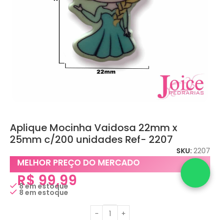
Aplique Mocinha Vaidosa 22mm x
25mm c/200 unidades Ref- 2207
SKU:
2207
MELHOR PREÇO DO MERCADO
R$
99,99
8 em estoque
8 em estoque