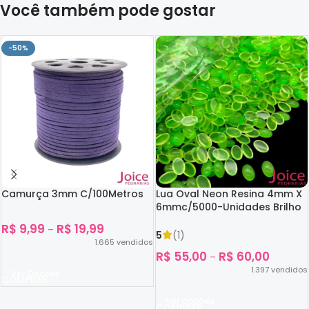
Você também pode gostar
-50%
Camurça 3mm C/100Metros
Lua Oval Neon Resina 4mm X
6mmc/5000-Unidades Brilho
No Escuro
R$
9,99
R$
19,99
–
5
(1)
1.665
vendidos
R$
55,00
R$
60,00
–
1.397
vendidos
Ver Opções
Ver Opções