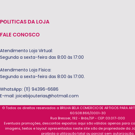
POLITICAS DA LOJA
FALE CONOSCO
Atendimento Loja Virtual:
Segunda a sexta-feira das 8:00 às 17:00
Atendimento Loja Física:
Segunda a sexta-feira das 8:00 às 17:00.
WhatsApp: (11) 94396-6686
E-mail:
joicebijouterias@hotmail.com
© Todos os direitos reservados a BRILHA BELA COMERCIO DE ARTIGOS PARA AR
60.508.866/0001-30
Rua Bresser, 192 - Brás/SP - CEP: 03.017-000
Eventuais promoções, descontos expostos aqui são válidos apenas para com
imagens, textos e layout apresentados neste site são de propriedade da Jo
proibida a utilização total ou parcial sem autorização.