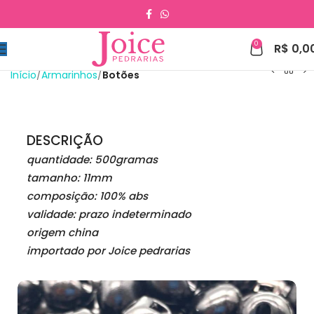
0
R$
0,0
Início
Armarinhos
Botões
DESCRIÇÃO
quantidade: 500gramas
tamanho: 11mm
composição: 100% abs
validade: prazo indeterminado
origem china
importado por Joice pedrarias