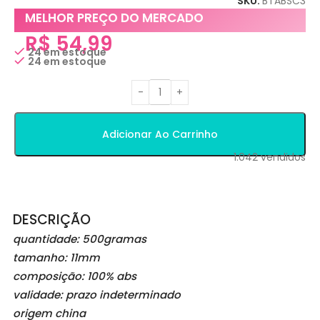
SKU:
BTABSC3
MELHOR PREÇO DO MERCADO
R$
54,99
24 em estoque
24 em estoque
Adicionar Ao Carrinho
1.042
vendidos
DESCRIÇÃO
quantidade: 500gramas
tamanho: 11mm
composição: 100% abs
validade: prazo indeterminado
origem china