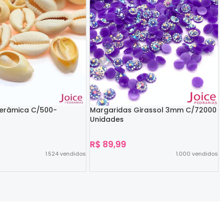
Cerâmica C/500-
Margaridas Girassol 3mm C/72000
Unidades
R$
89,99
1.524
vendidos
1.000
vendidos
Ver Opções