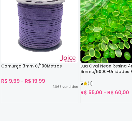
Camurça 3mm C/100Metros
Lua Oval Neon Resina 
6mmc/5000-Unidades B
Escuro
R$
9,99
R$
19,99
–
5
(1)
1.665
vendidos
R$
55,00
R$
60,00
–
Ver Opções
Ver Opções