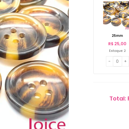
25mm
R$
25,00
Estoque: 2
Total: