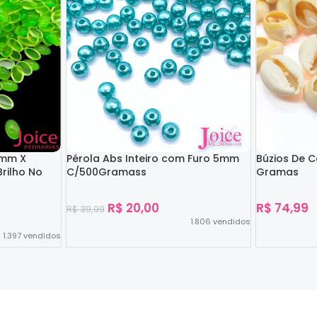
4mm X
Pérola Abs Inteiro com Furo 5mm
Búzios De 
rilho No
C/500Gramass
Gramas
R$
20,00
R$
74,99
R$
39,99
1.806
vendidos
1.397
vendidos
Ver Opções
Ver Opções