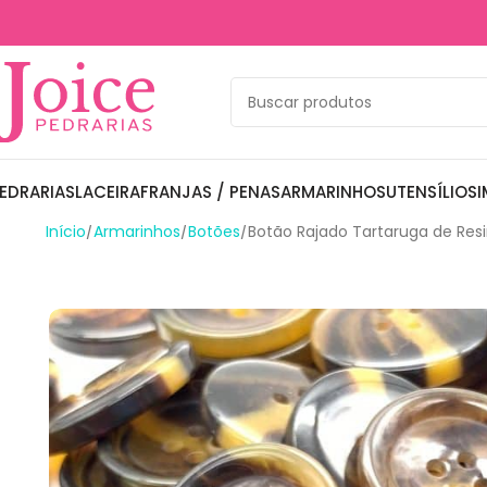
EDRARIAS
LACEIRA
FRANJAS / PENAS
ARMARINHOS
UTENSÍLIOS
I
Início
Armarinhos
Botões
Botão Rajado Tartaruga de Res