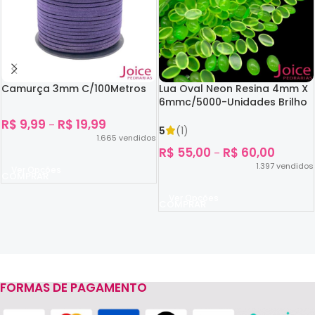
Camurça 3mm C/100Metros
Lua Oval Neon Resina 4mm X
6mmc/5000-Unidades Brilho
No Escuro
R$
9,99
R$
19,99
–
5
(1)
1.665
vendidos
R$
55,00
R$
60,00
–
1.397
vendidos
Ver Opções
Ver Opções
FORMAS DE PAGAMENTO
Read more