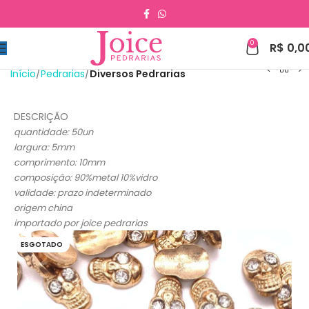
0
R$
0,0
Início
Pedrarias
Diversos Pedrarias
DESCRIÇÃO
quantidade: 50un
largura: 5mm
comprimento: 10mm
composição: 90%metal 10%vidro
validade: prazo indeterminado
origem china
importado por joice pedrarias
ESGOTADO