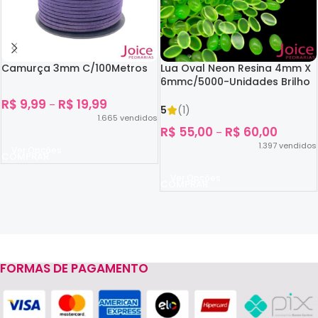
Camurça 3mm C/100Metros
Lua Oval Neon Resina 4mm X
6mmc/5000-Unidades Brilho
No Escuro
R$
9,99
R$
19,99
–
5
(1)
1.665
vendidos
R$
55,00
R$
60,00
–
1.397
vendidos
Ver Opções
Ver Opções
FORMAS DE PAGAMENTO
Read more