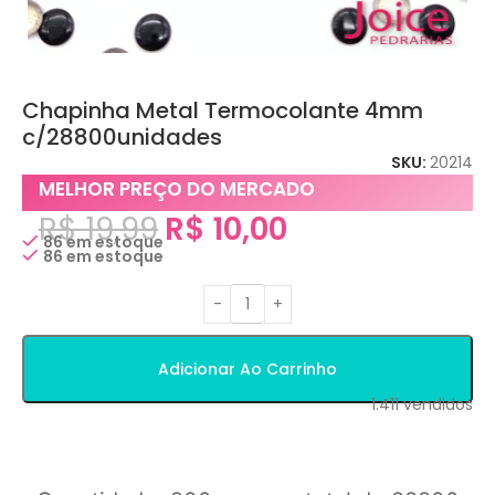
Chapinha Metal Termocolante 4mm
c/28800unidades
SKU:
20214
MELHOR PREÇO DO MERCADO
R$
19,99
R$
10,00
86 em estoque
86 em estoque
Adicionar Ao Carrinho
1.411
vendidos