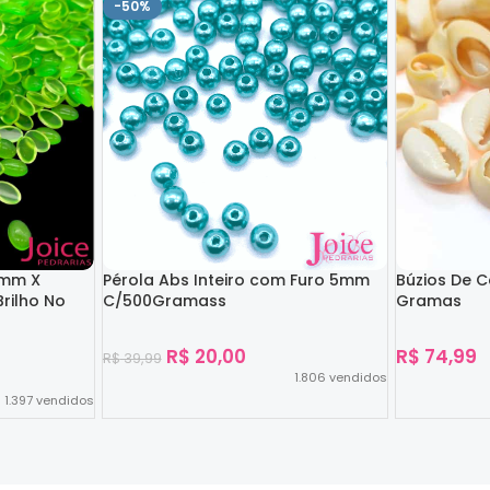
-50%
4mm X
Pérola Abs Inteiro com Furo 5mm
Búzios De 
rilho No
C/500Gramass
Gramas
R$
20,00
R$
74,99
R$
39,99
1.806
vendidos
1.397
vendidos
Ver Opções
Ver Opções