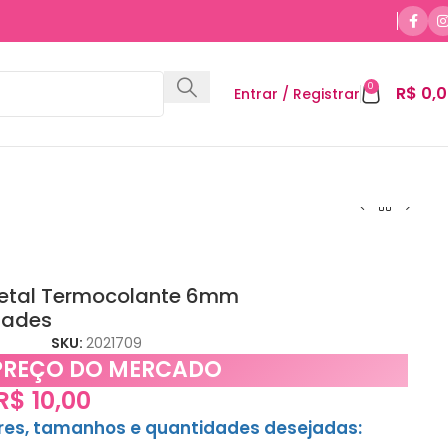
0
R$
0,0
Entrar / Registrar
etal Termocolante 6mm
dades
SKU:
2021709
PREÇO DO MERCADO
R$
10,00
ores, tamanhos e quantidades desejadas: