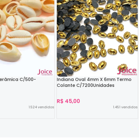
Cerâmica C/500-
Indiana Oval 4mm X 6mm Termo
Colante C/7200Unidades
R$
45,00
1.524
vendidos
1.451
vendidos
Ver Opções