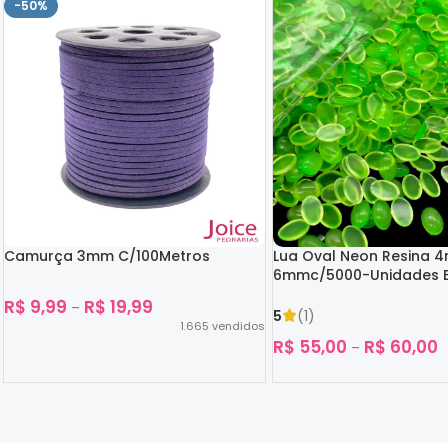
-50%
Camurça 3mm C/100Metros
Lua Oval Neon Resina 
6mmc/5000-Unidades B
Escuro
R$
9,99
R$
19,99
–
5
(1)
1.665
vendidos
R$
55,00
R$
60,00
–
Ver Opções
Ver Opções