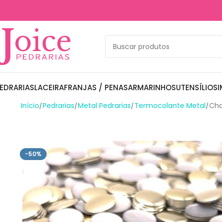
EDRARIAS
LACEIRA
FRANJAS / PENAS
ARMARINHOS
UTENSÍLIOS
I
Início
Pedrarias
Metal Pedrarias
Termocolante Metal
Cha
-50%