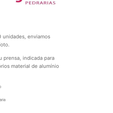
0 unidades, enviamos
oto.
u prensa, indicada para
rios material de alumínio
;
o
aria