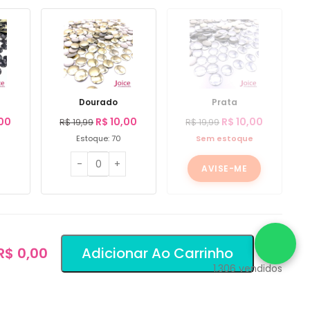
Dourado
Prata
00
R$
10,00
R$
10,00
R$
19,99
R$
19,99
Estoque: 70
Sem estoque
AVISE-ME
 R$ 0,00
Adicionar Ao Carrinho
1.306
vendidos