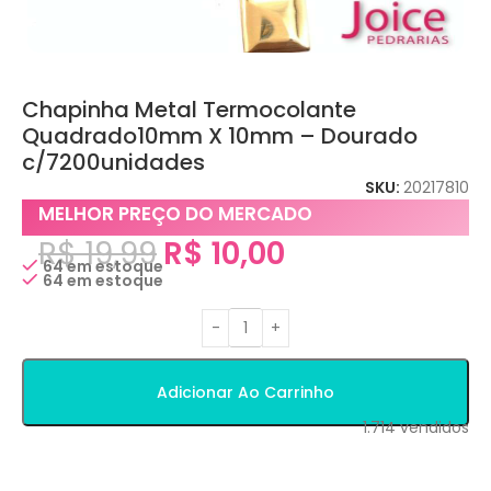
Chapinha Metal Termocolante
Quadrado10mm X 10mm – Dourado
c/7200unidades
SKU:
20217810
MELHOR PREÇO DO MERCADO
R$
19,99
R$
10,00
64 em estoque
64 em estoque
Adicionar Ao Carrinho
1.714
vendidos