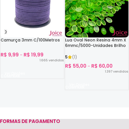
Camurça 3mm C/100Metros
Lua Oval Neon Resina 4mm X
6mmc/5000-Unidades Brilho
No Escuro
R$
9,99
R$
19,99
–
5
(1)
1.665
vendidos
R$
55,00
R$
60,00
–
1.397
vendidos
Ver Opções
Ver Opções
FORMAS DE PAGAMENTO
Read more