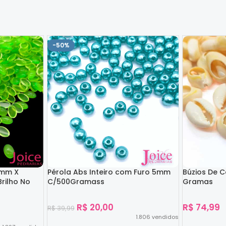
-50%
4mm X
Pérola Abs Inteiro com Furo 5mm
Búzios De 
rilho No
C/500Gramass
Gramas
R$
20,00
R$
74,99
R$
39,99
1.806
vendidos