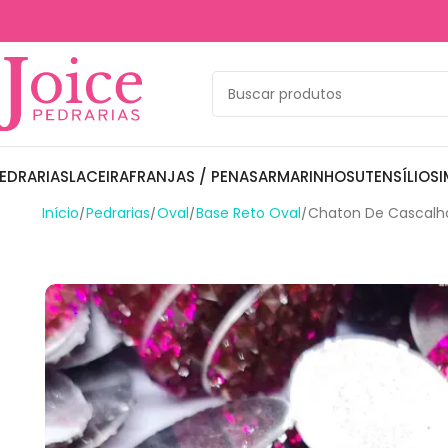
EDRARIAS
LACEIRA
FRANJAS / PENAS
ARMARINHOS
UTENSÍLIOS
I
Início
Pedrarias
Oval
Base Reto Oval
Chaton De Cascalh