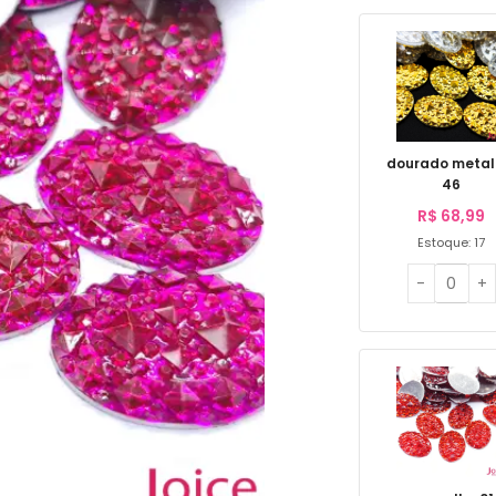
dourado metal
46
R$
68,99
Estoque: 17