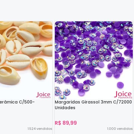
Cerâmica C/500-
Margaridas Girassol 3mm C/72000
Unidades
R$
89,99
1.524
vendidos
1.000
vendidos