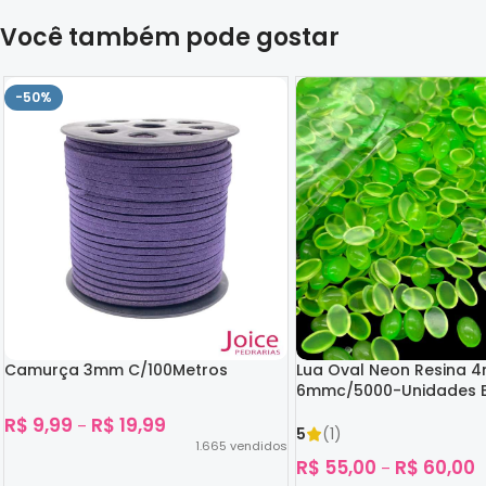
Você também pode gostar
-50%
Camurça 3mm C/100Metros
Lua Oval Neon Resina 
6mmc/5000-Unidades B
Escuro
R$
9,99
R$
19,99
–
5
(1)
1.665
vendidos
R$
55,00
R$
60,00
–