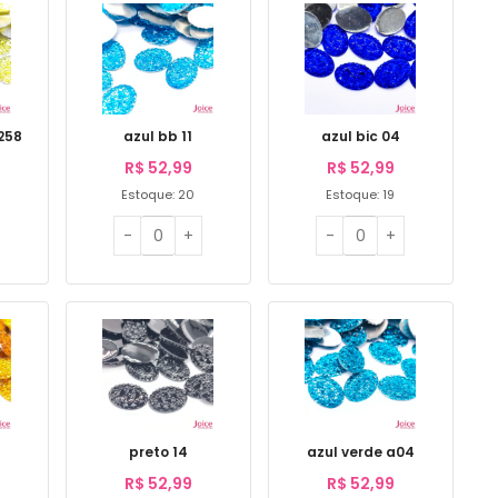
258
azul bb 11
azul bic 04
R$
52,99
R$
52,99
Estoque: 20
Estoque: 19
preto 14
azul verde a04
R$
52,99
R$
52,99