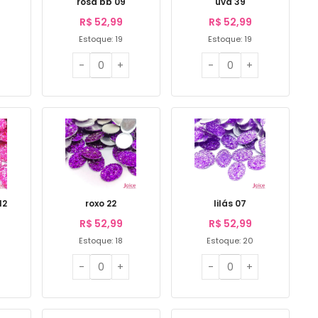
rosa bb 09
uva 39
R$
52,99
R$
52,99
Estoque: 19
Estoque: 19
12
roxo 22
lilás 07
R$
52,99
R$
52,99
Estoque: 18
Estoque: 20