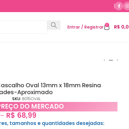
0
R$
0,0
Entrar / Registrar
Cascalho Oval 13mm x 18mm Resina
ades-Aproximado
SKU:
B015OVAL
PREÇO DO MERCADO
R$
68,99
–
ores, tamanhos e quantidades desejadas: