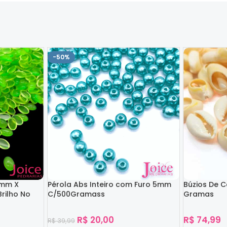
-50%
4mm X
Pérola Abs Inteiro com Furo 5mm
Búzios De 
rilho No
C/500Gramass
Gramas
R$
20,00
R$
74,99
R$
39,99