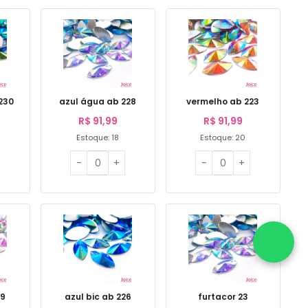
 230
azul água ab 228
vermelho ab 223
R$
91,99
R$
91,99
Estoque: 18
Estoque: 20
29
azul bic ab 226
furtacor 23