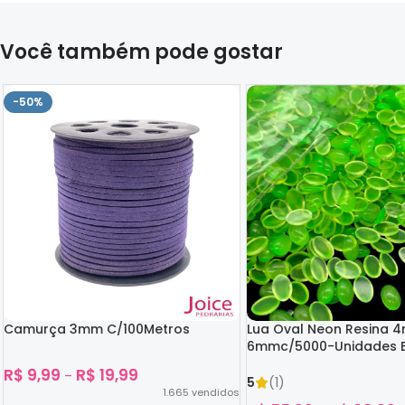
Você também pode gostar
-50%
Camurça 3mm C/100Metros
Lua Oval Neon Resina 
6mmc/5000-Unidades B
Escuro
R$
9,99
R$
19,99
–
5
(1)
1.665
vendidos