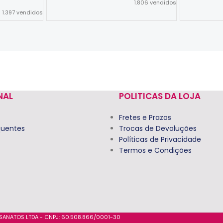
1.806
vendidos
1.397
vendidos
Ver Opções
Ver Opções
NAL
POLITICAS DA LOJA
Fretes e Prazos
quentes
Trocas de Devoluções
Políticas de Privacidade
Termos e Condições
ESANATOS LTDA - CNPJ: 60.508.866/0001-30