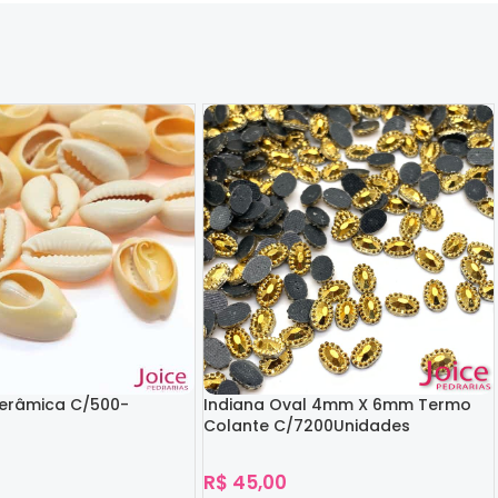
Cerâmica C/500-
Indiana Oval 4mm X 6mm Termo
Colante C/7200Unidades
R$
45,00