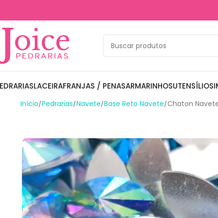
EDRARIAS
LACEIRA
FRANJAS / PENAS
ARMARINHOS
UTENSÍLIOS
I
Início
Pedrarias
Navete
Base Reto Navete
Chaton Navet