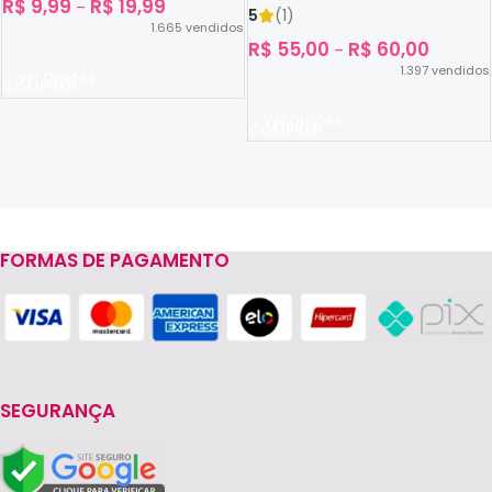
R$
9,99
R$
19,99
–
5
(1)
1.665
vendidos
R$
55,00
R$
60,00
–
1.397
vendidos
Ver Opções
Ver Opções
FORMAS DE PAGAMENTO
Read more
SEGURANÇA