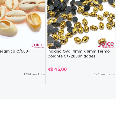
Cerâmica C/500-
Indiana Oval 4mm X 6mm Termo
Colante C/7200Unidades
R$
45,00
1.524
vendidos
1.451
vendidos
Ver Opções