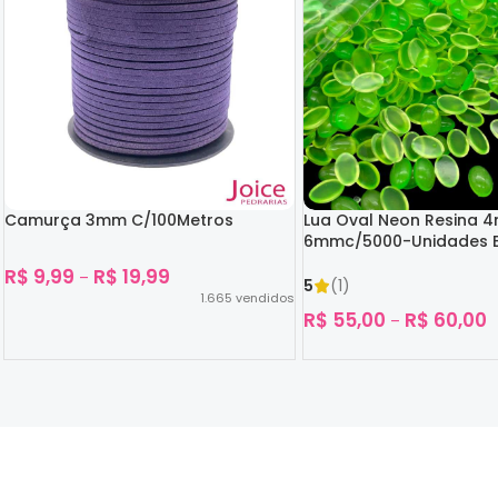
Camurça 3mm C/100Metros
Lua Oval Neon Resina 
6mmc/5000-Unidades B
Escuro
R$
9,99
R$
19,99
–
5
(1)
1.665
vendidos
R$
55,00
R$
60,00
–
Ver Opções
Ver Opções