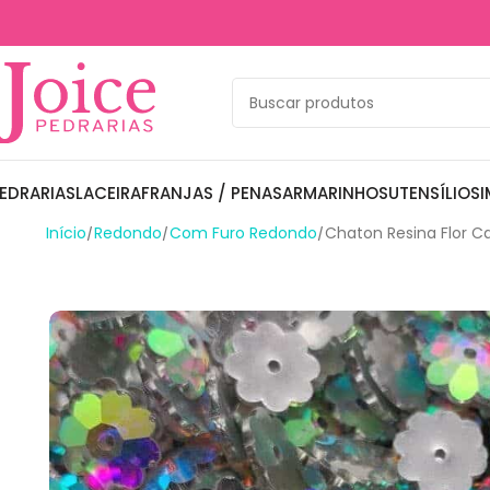
EDRARIAS
LACEIRA
FRANJAS / PENAS
ARMARINHOS
UTENSÍLIOS
I
Início
Redondo
Com Furo Redondo
Chaton Resina Flor 