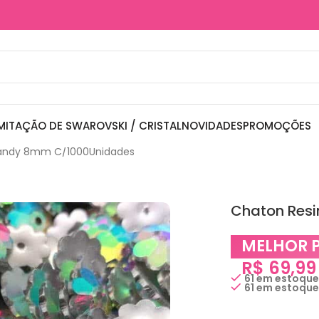
MITAÇÃO DE SWAROVSKI / CRISTAL
NOVIDADES
PROMOÇÕES
Candy 8mm C/1000Unidades
Chaton Res
MELHOR 
R$
69,99
61 em estoqu
61 em estoqu