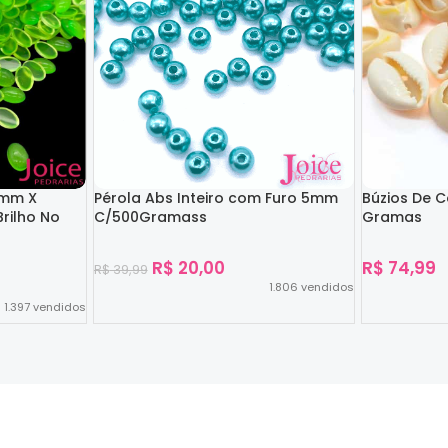
4mm X
Pérola Abs Inteiro com Furo 5mm
Búzios De 
rilho No
C/500Gramass
Gramas
R$
20,00
R$
74,99
R$
39,99
1.806
vendidos
1.397
vendidos
Ver Opções
Ver Opções