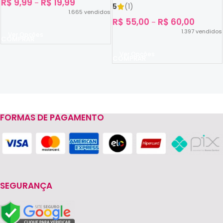
R$
9,99
R$
19,99
–
5
(1)
1.665
vendidos
R$
55,00
R$
60,00
–
1.397
vendidos
Ver Opções
Ver Opções
FORMAS DE PAGAMENTO
Read more
SEGURANÇA