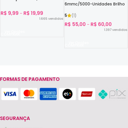
6mmc/5000-Unidades Brilho
No Escuro
R$
9,99
R$
19,99
–
5
(1)
1.665
vendidos
R$
55,00
R$
60,00
–
1.397
vendidos
Ver Opções
Ver Opções
FORMAS DE PAGAMENTO
Read more
SEGURANÇA