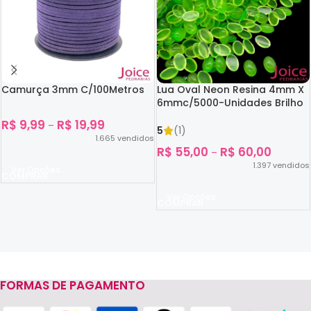
Camurça 3mm C/100Metros
Lua Oval Neon Resina 4mm X
6mmc/5000-Unidades Brilho
No Escuro
R$
9,99
R$
19,99
–
5
(1)
1.665
vendidos
R$
55,00
R$
60,00
–
1.397
vendidos
Ver Opções
Ver Opções
FORMAS DE PAGAMENTO
Read more