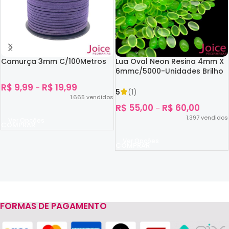
Camurça 3mm C/100Metros
Lua Oval Neon Resina 4mm X
6mmc/5000-Unidades Brilho
No Escuro
R$
9,99
R$
19,99
–
5
(1)
1.665
vendidos
R$
55,00
R$
60,00
–
1.397
vendidos
Ver Opções
Ver Opções
FORMAS DE PAGAMENTO
Read more