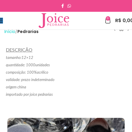
0
R$
0,0
Início
Pedrarias
DESCRIÇÃO
tamanho:12×12
quantidade: 1000unidades
composição: 100%acrilico
validade: prazo indeterminado
origem china
importado por joice pedrarias