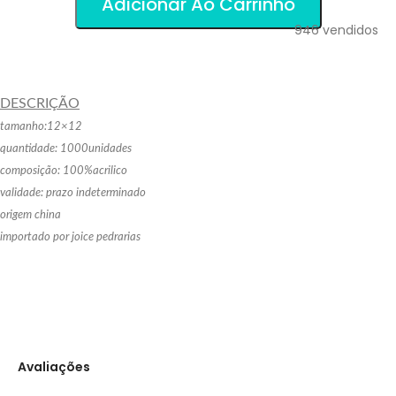
Adicionar Ao Carrinho
946
vendidos
DESCRIÇÃO
tamanho:12×12
quantidade: 1000unidades
composição: 100%acrilico
validade: prazo indeterminado
origem china
importado por joice pedrarias
Avaliações