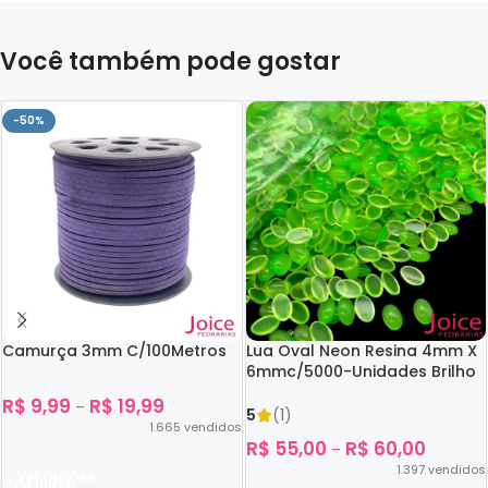
Você também pode gostar
-50%
Camurça 3mm C/100Metros
Lua Oval Neon Resina 4mm X
6mmc/5000-Unidades Brilho
No Escuro
R$
9,99
R$
19,99
–
5
(1)
1.665
vendidos
R$
55,00
R$
60,00
–
1.397
vendidos
Ver Opções