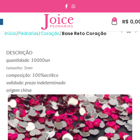
0
R$
0,0
Início
Pedrarias
Coração
Base Reto Coração
DESCRIÇÃO
quantidade: 10000un
tamanho: 3mm
composição: 100%acrilico
validade: prazo indeterminado
origem china