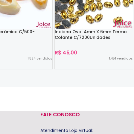
Cerâmica C/500-
Indiana Oval 4mm X 6mm Termo
Colante C/7200Unidades
R$
45,00
1.524
vendidos
1.451
vendidos
Ver Opções
FALE CONOSCO
Atendimento Loja Virtual: