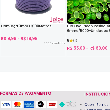
Camurça 3mm C/100Metros
Lua Oval Neon Resina 
6mmc/5000-Unidades B
Escuro
R$
9,99
R$
19,99
–
5
(1)
1.665
vendidos
R$
55,00
R$
60,00
–
Ver Opções
Ver Opções
FORMAS DE PAGAMENTO
INSTITUCIO
Read more
Quem Somos