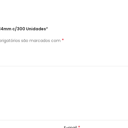
 14mm c/300 Unidades”
*
rigatórios são marcados com
*
E-mail