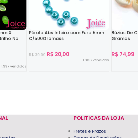
4mm X
Pérola Abs Inteiro com Furo 5mm
Búzios De 
rilho No
C/500Gramass
Gramas
R$
20,00
R$
74,99
R$
39,99
1.806
vendidos
1.397
vendidos
Ver Opções
Ver Opções
NAL
POLITICAS DA LOJA
Fretes e Prazos