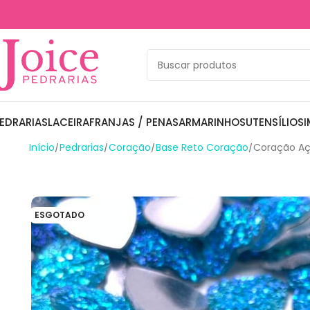
EDRARIAS
LACEIRA
FRANJAS / PENAS
ARMARINHOS
UTENSÍLIOS
I
Início
Pedrarias
Coração
Base Reto Coração
Coração A
ESGOTADO