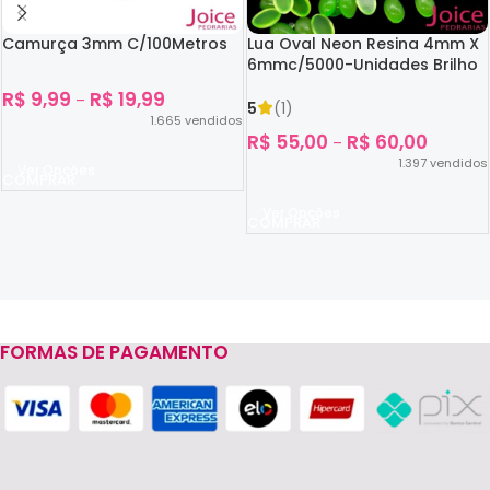
Camurça 3mm C/100Metros
Lua Oval Neon Resina 4mm X
6mmc/5000-Unidades Brilho
No Escuro
R$
9,99
R$
19,99
–
5
(1)
1.665
vendidos
R$
55,00
R$
60,00
–
1.397
vendidos
Ver Opções
Ver Opções
FORMAS DE PAGAMENTO
Read more