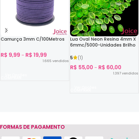
Camurça 3mm C/100Metros
Lua Oval Neon Resina 4mm X
6mmc/5000-Unidades Brilho
No Escuro
R$
9,99
R$
19,99
–
5
(1)
1.665
vendidos
R$
55,00
R$
60,00
–
1.397
vendidos
Ver Opções
Ver Opções
FORMAS DE PAGAMENTO
Read more