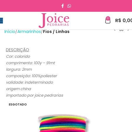
0
R$
0,0
Início
Armarinhos
Fios / Linhas
DESCRIÇÃO
Cor: colorido
comprimento: 100y – 91mt
largura: 2mm
composição: 100%poliester
validade: indeterminado
origem china
importado por joice pedrarias
ESGOTADO