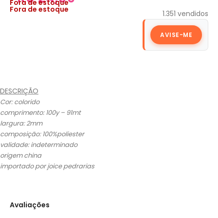
Fora de estoque
Fora de estoque
1.351
vendidos
AVISE-ME
DESCRIÇÃO
Cor: colorido
comprimento: 100y – 91mt
largura: 2mm
composição: 100%poliester
validade: indeterminado
origem china
importado por joice pedrarias
Avaliações