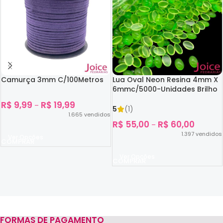
Camurça 3mm C/100Metros
Lua Oval Neon Resina 4mm X
6mmc/5000-Unidades Brilho
No Escuro
R$
9,99
R$
19,99
–
5
(1)
1.665
vendidos
R$
55,00
R$
60,00
–
1.397
vendidos
Ver Opções
Ver Opções
FORMAS DE PAGAMENTO
Read more