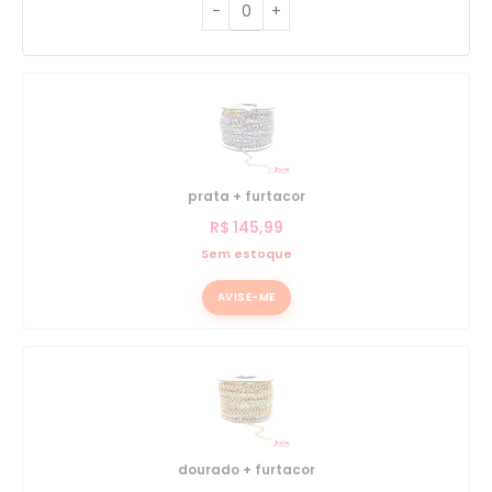
prata + furtacor
R$
145,99
Sem estoque
AVISE-ME
dourado + furtacor